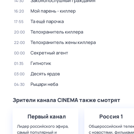
Законопослушный гражданин
14:30
Мой парень - киллер
16:20
Та ещё парочка
17:55
Телохранитель киллера
20:00
Телохранитель жены киллера
22:00
Секретный агент
00:00
Гипнотик
01:35
Десять ярдов
03:00
Рыцари неба
04:30
Зрители канала CINEMA также смотрят
Первый канал
Россия 1
Лидер российского эфира,
Общероссийский теле
самый популярный и
с новостями, фильмами