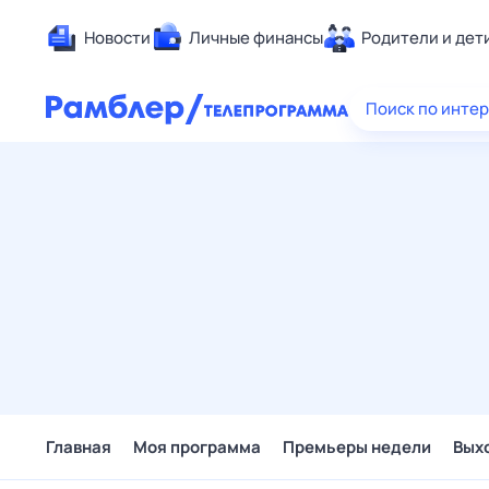
Новости
Личные финансы
Родители и дет
Здоровье
Поиск по инте
Развлечен
Дом и уют
Спорт
Карьера
Авто
Технологи
Жизненные
Сберегаем
Гороскопы
Главная
Моя программа
Премьеры недели
Вых