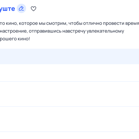
уште
то кино, которое мы смотрим, чтобы отлично провести время
 настроение, отправившись навстречу увлекательному
рошего кино!
28 июл,
вт
29 июл,
ср
30 июл,
чт
31 июл,
пт
1 авг,
сб