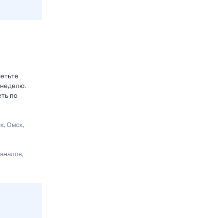
метьте
 неделю.
еть по
ск
Омск
каналов