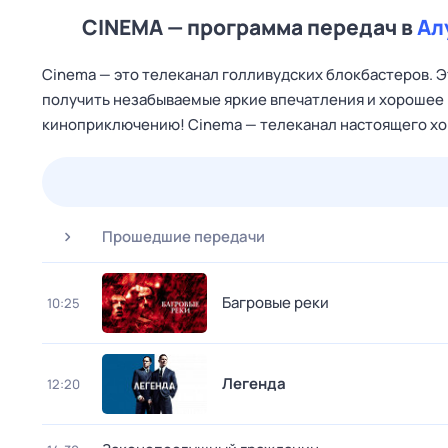
CINEMA — программа передач в
Ал
Cinema — это телеканал голливудских блокбастеров. Э
получить незабываемые яркие впечатления и хорошее
киноприключению! Cinema — телеканал настоящего хо
24 июл,
пт
25 июл,
сб
26 июл,
вс
27 июл,
пн
Прошедшие передачи
Багровые реки
10:25
Легенда
12:20