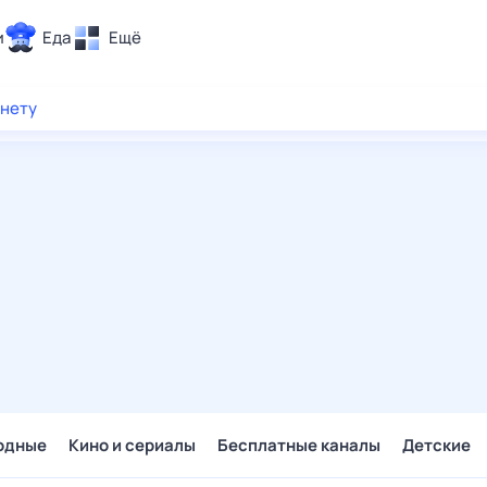
и
Еда
Ещё
Почта
рнету
ия и отдых
Поиск
Погода
ТВ-программа
и и тренды
 ситуации
 вместе
Помощь
одные
Кино и сериалы
Бесплатные каналы
Детские