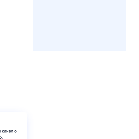
 канал о
о,