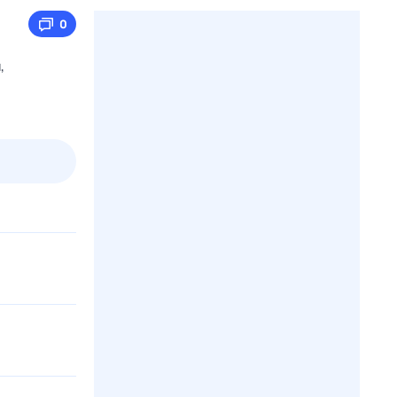
0
,
2 авг,
вс
3 авг,
пн
4 авг,
вт
5 авг,
ср
Вчера
Сегодня