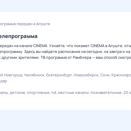
ограмма передач в Алуште
телепрограмма
редач на канале CINEMA. Узнайте, что покажет CINEMA в Алуште, от
рограмму. Здесь вы найдете расписание на сегодня, на завтра и на
 другими зрителями. ТВ программа от Рамблера — ваш способ смотр
й Новгород
Челябинск
Екатеринбург
Новосибирск
Сочи
Краснояр
одар
налы
детские
спортивные
hd
местные каналы
познавательные
20 