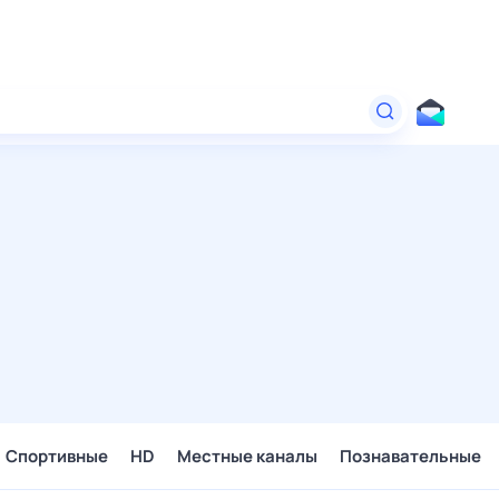
Спортивные
HD
Местные каналы
Познавательные