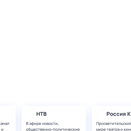
НТВ
Россия К
канал
В эфире новости,
Просветительский
 и
общественно-политические
мире театра и кин