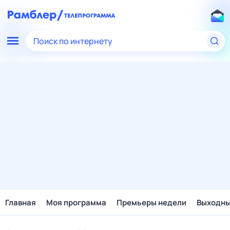
Поиск по интернету
Главная
Моя программа
Премьеры недели
Выходн