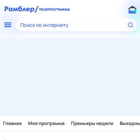
Поиск по интернету
Главная
Моя программа
Премьеры недели
Выходн