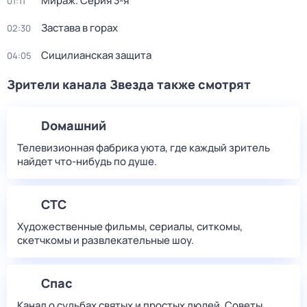
Мираж
. Серия 3-я
01:11
Застава в горах
02:30
Сицилианская защита
04:05
Зрители канала Звезда также смотрят
Dомашний
Телевизионная фабрика уюта, где каждый зритель
найдет что‑нибудь по душе.
СТС
Художественные фильмы, сериалы, ситкомы,
скетчкомы и развлекательные шоу.
Спас
Канал о судьбах святых и простых людей. Советы