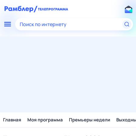
Поиск по интернету
Главная
Моя программа
Премьеры недели
Выходн