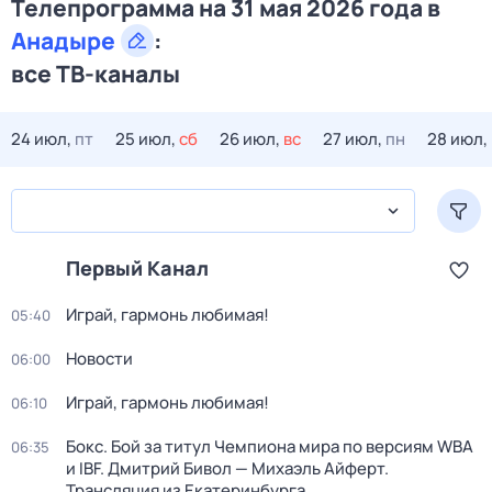
Телепрограмма на 31 мая 2026 года в
Анадыре
:
все ТВ-каналы
24 июл,
пт
25 июл,
сб
26 июл,
вс
27 июл,
пн
28 июл,
Первый Канал
Играй, гармонь любимая!
05:40
Новости
06:00
Играй, гармонь любимая!
06:10
Бокс. Бой за титул Чемпиона мира по версиям WBA
06:35
и IBF. Дмитрий Бивол — Михаэль Айферт.
Трансляция из Екатеринбурга