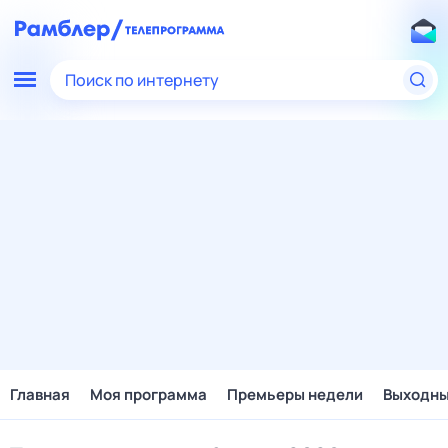
Поиск по интернету
Главная
Моя программа
Премьеры недели
Выходн