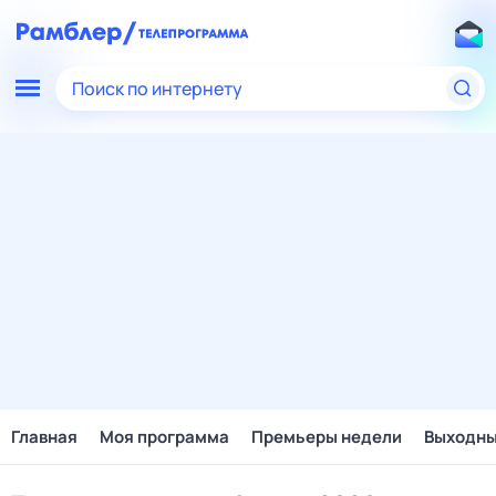
Поиск по интернету
Главная
Моя программа
Премьеры недели
Выходн