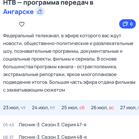
НТВ — программа передач в
Ангарске
0
Федеральный телеканал, в эфире которого вас ждут
новости, общественно-политические и развлекательные
шоу, познавательные программы, документальные и
социальные проекты, фильмы и сериалы. В основе
большинства программ канала - острая полемика,
экстремальные репортажи, яркое многоплановое
подведение итогов. Большая часть эфира отдана фильмам
с захватывающим сюжетом
23 июл,
чт
24 июл,
пт
25 июл,
сб
26 июл,
вс
27 июл,
Лесник-3
. Сезон 3
. Серия 47-я
05:45
Лесник-3
. Сезон 3
. Серия 48-я
06:37