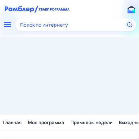
Поиск по интернету
Главная
Моя программа
Премьеры недели
Выходн