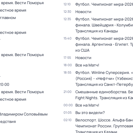
 время. Вести Поморья
Футбол. Чемпионат мира-202
12:10
Местное время
Новости
12:30
 главном
Футбол. Чемпионат мира-2026
12:35
финала. Швейцария - Колумби
Трансляция из Канады
Местное время
Футбол. Чемпионат мира-2026
15:40
т
финала. Аргентина - Египет. 
из США
 время. Вести Поморья
Новости
17:55
Все на Матч!
18:00
Футбол. Winline Суперсерия. 
18:55
т
(Россия) - «Нефтчи» (Узбекис
20:00
Трансляция из Санкт-Петербу
 время. Вести Поморья
Смешанные единоборства. Бе
21:00
Fight Nights. Трансляция из К
Местное время
Все на Матч!
00:00
Вы это видели?
01:05
 Владимиром Соловьёвым
Велоспорт. Шоссе. Альфа-Бан
02:10
ледствия
Чемпионат России. Групповая
Трансляция из Казани