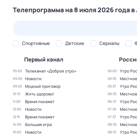
Телепрограмма на 8 июля 2026 года в
24 июл,
пт
25 июл,
сб
26 июл,
вс
27 июл,
пн
Спортивные
Детские
Сериалы
Первый канал
Росси
Телеканал «Доброе утро»
Утро Ро
05:00
05:00
Новости
Местное
09:00
05:35
Модный приговор
Утро Ро
09:25
05:37
Жить здорово!
Местное
10:15
06:35
Время покажет
Утро Ро
11:00
06:37
Новости
Местное
12:00
07:35
Время покажет
Утро Ро
12:15
07:37
Большая игра
Местное
14:00
08:35
Новости
Утро Ро
15:00
08:37