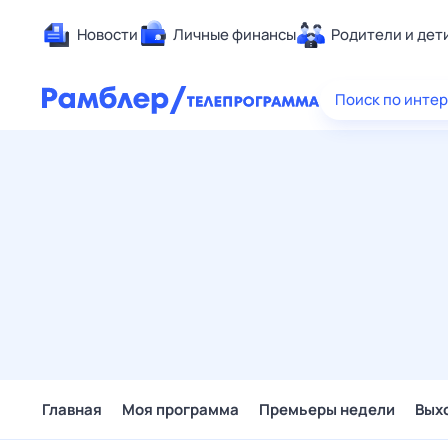
Новости
Личные финансы
Родители и дет
Здоровье
Поиск по инте
Развлечен
Дом и уют
Спорт
Карьера
Авто
Технологи
Жизненные
Сберегаем
Гороскопы
Главная
Моя программа
Премьеры недели
Вых