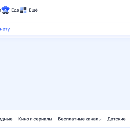
и
Еда
Ещё
Почта
рнету
ия и отдых
Поиск
Погода
ТВ-программа
и и тренды
 ситуации
 вместе
Помощь
одные
Кино и сериалы
Бесплатные каналы
Детские