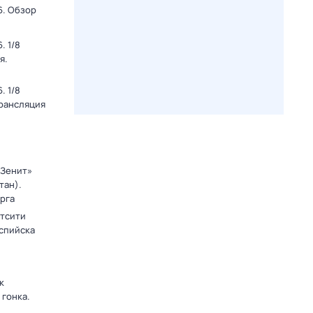
6. Обзор
. 1/8
я.
. 1/8
Трансляция
«Зенит»
тан).
рга
тсити
аспийска
к
 гонка.