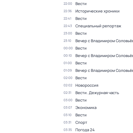
Вести
22:00
Исторические хроники
22:36
Вести
22:41
Специальный репортаж
22:43
Вести
23:00
Вечер с Владимиром Соловьё
23:10
Вести
00:00
Вечер с Владимиром Соловьё
00:10
Вести
01:00
Вечер с Владимиром Соловьё
01:09
Вести
02:00
Новороссия
02:02
Вести. Дежурная часть
02:31
Вести
03:00
Экономика
03:07
Вести
03:10
Спорт
03:31
Погода 24
03:35