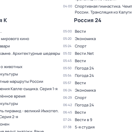
Спортивная гимнастика. Чем
04:00
России. Трансляция из Калуги
я К
Россия 24
.
Вести
05:00
 мирового кино
Экономика
05:20
авари
Спорт
05:24
 камне. Архитектурные шедевры
Вести.Net
05:32
Вести
05:45
 о животных
Погода 24
05:50
 культуры
Погода 24
05:54
тные маршруты России
Вести
05:57
ения Калле-сыщика
. Серия 1-я
Экономика
06:24
лённое время
Спорт
06:29
 культуры
Погода 24
06:42
ль пирамид - великий Имхотеп
.
Вести
06:45
 Серия 2-я
Вести в 9
07:24
оонен
5-я студия
07:38
ие ведут знатоки: Ваше