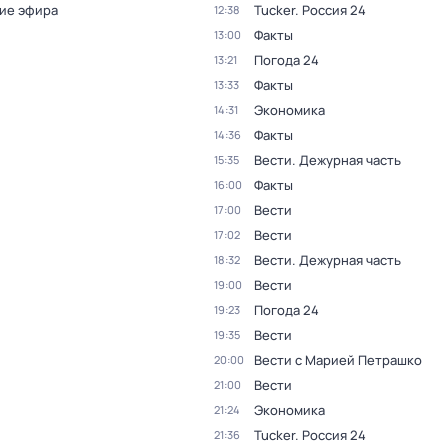
ие эфира
Tucker. Россия 24
12:38
Факты
13:00
Погода 24
13:21
Факты
13:33
Экономика
14:31
Факты
14:36
Вести. Дежурная часть
15:35
Факты
16:00
Вести
17:00
Вести
17:02
Вести. Дежурная часть
18:32
Вести
19:00
Погода 24
19:23
Вести
19:35
Вести с Марией Петрашко
20:00
Вести
21:00
Экономика
21:24
Tucker. Россия 24
21:36