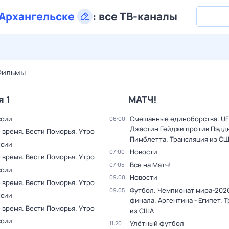
Архангельске
:
все ТВ-каналы
28 июл,
вт
29 июл,
ср
30 июл,
чт
31 июл,
пт
1 авг,
сб
Фильмы
я 1
МАТЧ!
ссии
Смешанные единоборства. UF
06:00
Джастин Гейджи против Пэдд
 время. Вести Поморья. Утро
Пимблетта. Трансляция из С
ссии
Новости
07:00
 время. Вести Поморья. Утро
Все на Матч!
07:05
ссии
Новости
09:00
 время. Вести Поморья. Утро
Футбол. Чемпионат мира-2026
09:05
ссии
финала. Аргентина - Египет. 
 время. Вести Поморья. Утро
из США
ссии
Улётный футбол
11:20