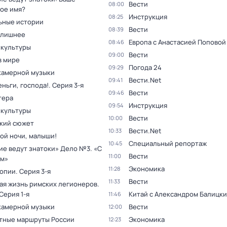
Вести
08:00
ое имя?
Инструкция
08:25
ьные истории
Вести
08:39
 лишнее
Европа с Анастасией Поповой
08:46
 культуры
Вести
09:00
в мире
Погода 24
09:29
камерной музыки
Вести.Net
09:41
ньги, господа!
. Серия 3-я
Вести
09:46
тера
Инструкция
09:54
 культуры
Вести
10:00
кий сюжет
Вести.Net
10:33
ой ночи, малыши!
Специальный репортаж
10:45
ие ведут знатоки» Дело №3. «С
Вести
11:00
м»
Экономика
11:28
топии
. Серия 3-я
Вести
11:33
ая жизнь римских легионеров
.
 Серия 1-я
Китай с Александром Балицк
11:46
камерной музыки
Вести
12:00
тные маршруты России
Экономика
12:23