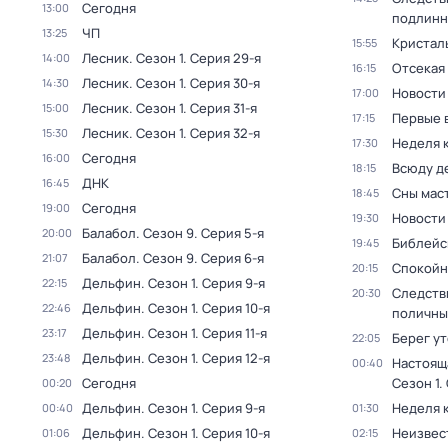
Сегодня
13:00
подлинн
ЧП
13:25
Кристал
15:55
Лесник
. Сезон 1
. Серия 29-я
14:00
Отсекая
16:15
Лесник
. Сезон 1
. Серия 30-я
14:30
Новости
17:00
Лесник
. Сезон 1
. Серия 31-я
15:00
Первые 
17:15
Лесник
. Сезон 1
. Серия 32-я
15:30
Неделя 
17:30
Сегодня
16:00
Всюду де
18:15
ДНК
16:45
Сны мас
18:45
Сегодня
19:00
Новости
19:30
Балабол
. Сезон 9
. Серия 5-я
20:00
Библейс
19:45
Балабол
. Сезон 9
. Серия 6-я
21:07
Спокойн
20:15
Дельфин
. Сезон 1
. Серия 9-я
22:15
Следств
20:30
Дельфин
. Сезон 1
. Серия 10-я
22:46
поличны
Дельфин
. Сезон 1
. Серия 11-я
23:17
Берег у
22:05
Дельфин
. Сезон 1
. Серия 12-я
23:48
Настоящ
00:40
Сегодня
Сезон 1
.
00:20
Дельфин
. Сезон 1
. Серия 9-я
Неделя 
00:40
01:30
Дельфин
. Сезон 1
. Серия 10-я
Неизвес
01:06
02:15