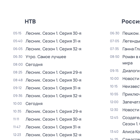
НТВ
Росси
Лесник
. Сезон 1
. Серия 30-я
Пешком..
05:15
06:30
Лесник
. Сезон 1
. Серия 31-я
Легенды
05:40
07:05
Лесник
. Сезон 1
. Серия 32-я
Ганна Гл
06:05
07:35
Утро. Самое лучшее
Роман в
06:30
08:50
мира
Сегодня
08:00
Диалоги
09:15
Лесник
. Сезон 1
. Серия 29-я
08:25
Новости
10:00
Лесник
. Сезон 1
. Серия 30-я
08:48
Неизвес
10:15
Лесник
. Сезон 1
. Серия 31-я
09:12
Приключ
10:55
Лесник
. Сезон 1
. Серия 32-я
09:36
Запечат
12:00
Сегодня
10:00
Новости
12:30
Лесник
. Сезон 1
. Серия 29-я
10:35
Создате
12:45
Лесник
. Сезон 1
. Серия 30-я
11:11
Сезон 1
.
Лесник
. Сезон 1
. Серия 31-я
11:47
Алиса К
13:40
Лесник
. Сезон 1
. Серия 32-я
12:23
Следств
14:25