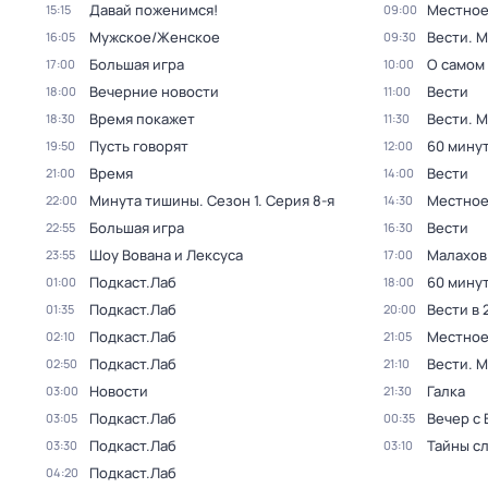
Давай поженимся!
Местное
15:15
09:00
Мужское/Женское
Вести. 
16:05
09:30
Большая игра
О самом
17:00
10:00
Вечерние новости
Вести
18:00
11:00
Время покажет
Вести. 
18:30
11:30
Пусть говорят
60 мину
19:50
12:00
Время
Вести
21:00
14:00
Минута тишины
. Сезон 1
. Серия 8-я
Местное
22:00
14:30
Большая игра
Вести
22:55
16:30
Шоу Вована и Лексуса
Малахов
23:55
17:00
Подкаст.Лаб
60 мину
01:00
18:00
Подкаст.Лаб
Вести в 
01:35
20:00
Подкаст.Лаб
Местное
02:10
21:05
Подкаст.Лаб
Вести. 
02:50
21:10
Новости
Галка
03:00
21:30
Подкаст.Лаб
Вечер с
03:05
00:35
Подкаст.Лаб
Тайны с
03:30
03:10
Подкаст.Лаб
04:20