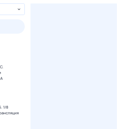
2 авг,
вс
3 авг,
пн
4 авг,
вт
5 авг,
ср
Вчера
Сегодня
C.
и
ША
. 1/8
Трансляция