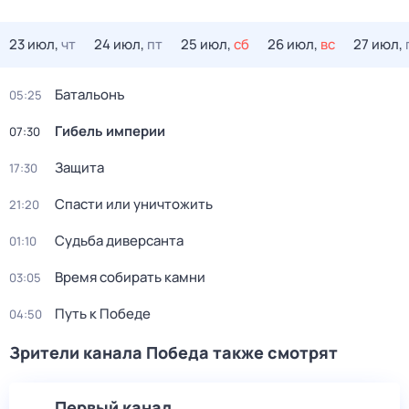
23 июл,
чт
24 июл,
пт
25 июл,
сб
26 июл,
вс
27 июл,
Батальонъ
05:25
Гибель империи
07:30
Защита
17:30
Спасти или уничтожить
21:20
Судьба диверсанта
01:10
Время собирать камни
03:05
Путь к Победе
04:50
Зрители канала Победа также смотрят
Первый канал