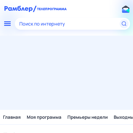
Поиск по интернету
Главная
Моя программа
Премьеры недели
Выходн