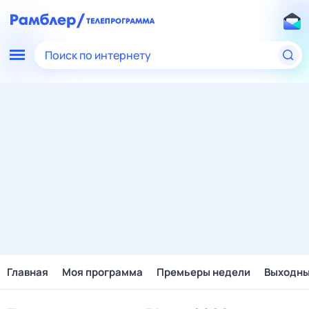
Поиск по интернету
Главная
Моя программа
Премьеры недели
Выходн