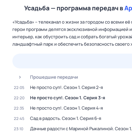
Усадьба — программа передач в
А
«Усадьба» – телеканал о жизни за городом со всеми е
герои программ делятся эксклюзивной информацией и 
интерьер, как обустроить сад и собрать богатый урожа
ландшафтный парк и обеспечить безопасность своего ж
25 июл,
сб
26 июл,
вс
27 июл,
пн
28 июл,
вт
Прошедшие передачи
Не просто суп!
. Сезон 1
. Серия 2-я
22:05
Не просто суп!
. Сезон 1
. Серия 3-я
22:20
Не просто суп!
. Сезон 1
. Серия 4-я
22:35
Сад в радость
. Сезон 1
. Серия 6-я
22:45
Дачные радости с Мариной Рыкалиной
. Сезон 1
23:10