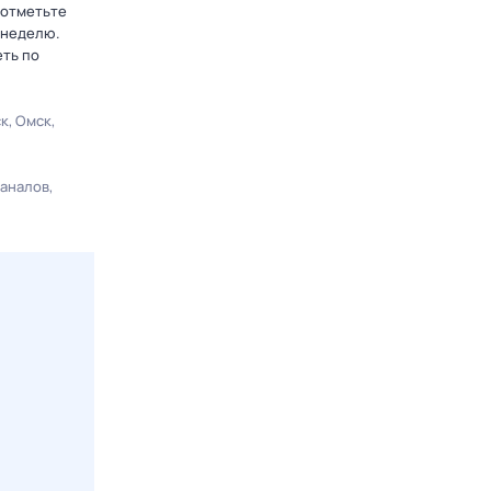
 отметьте
 неделю.
еть по
ск
Омск
каналов