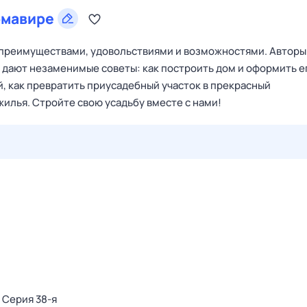
рмавире
ё преимуществами, удовольствиями и возможностями. Авторы
дают незаменимые советы: как построить дом и оформить е
й, как превратить приусадебный участок в прекрасный
илья. Cтройте свою усадьбу вместе с нами!
29 июл,
ср
30 июл,
чт
31 июл,
пт
1 авг,
сб
2 авг,
вс
. Серия 38-я