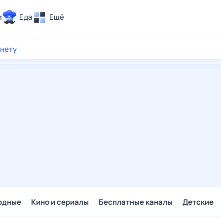
и
Еда
Ещё
Почта
рнету
ия и отдых
Поиск
Погода
ТВ-программа
и и тренды
 ситуации
 вместе
Помощь
одные
Кино и сериалы
Бесплатные каналы
Детские