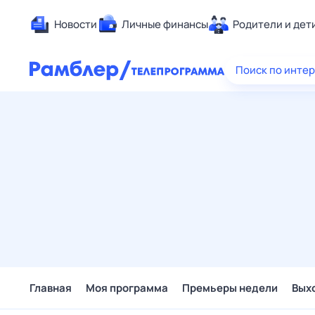
Новости
Личные финансы
Родители и дет
Здоровье
Поиск по инте
Развлечен
Дом и уют
Спорт
Карьера
Авто
Технологи
Жизненные
Сберегаем
Гороскопы
Главная
Моя программа
Премьеры недели
Вых