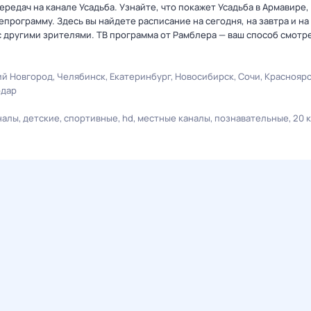
редач на канале Усадьба. Узнайте, что покажет Усадьба в Армавире,
рограмму. Здесь вы найдете расписание на сегодня, на завтра и на
 другими зрителями. ТВ программа от Рамблера — ваш способ смотр
й Новгород
Челябинск
Екатеринбург
Новосибирск
Сочи
Краснояр
одар
налы
детские
спортивные
hd
местные каналы
познавательные
20 