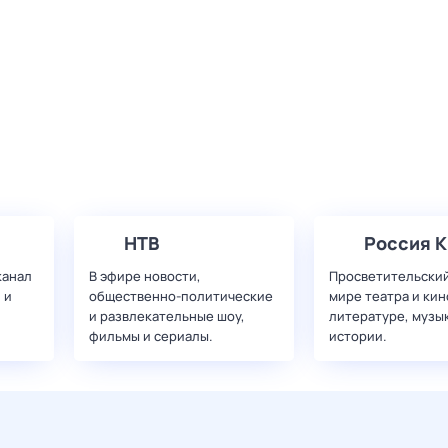
НТВ
Россия К
канал
В эфире новости,
Просветительский
 и
общественно-политические
мире театра и кин
и развлекательные шоу,
литературе, музы
фильмы и сериалы.
истории.