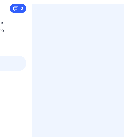
0
 и
го
3 авг,
пн
4 авг,
вт
5 авг,
ср
6 авг,
чт
Вчера
Сегодня