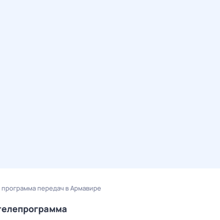
 программа передач в Армавире
/телепрограмма