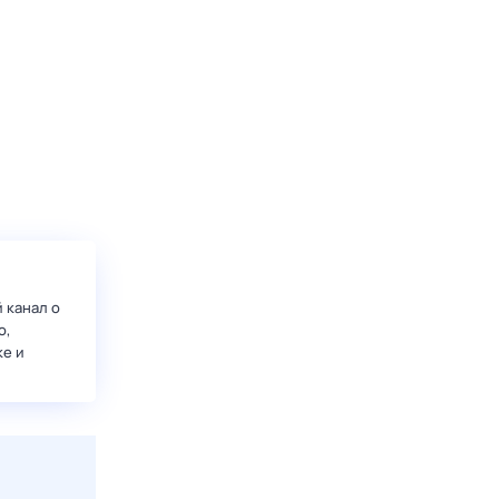
 канал о
о,
ке и