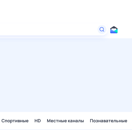
Спортивные
HD
Местные каналы
Познавательные