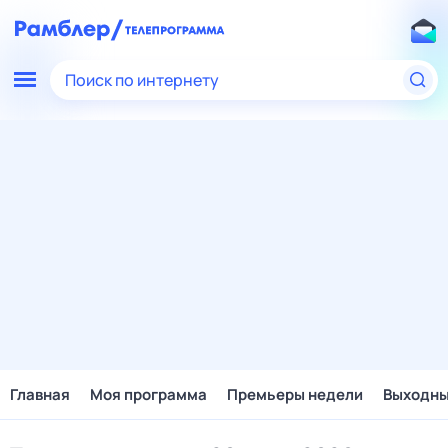
Поиск по интернету
Главная
Моя программа
Премьеры недели
Выходн