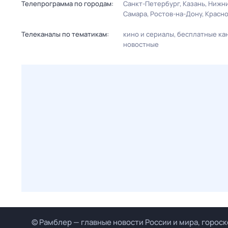
Телепрограмма по городам:
Санкт-Петербург
Казань
Нижни
Самара
Ростов-на-Дону
Красн
Телеканалы по тематикам:
кино и сериалы
бесплатные ка
новостные
© Рамблер — главные новости России и мира, гороск