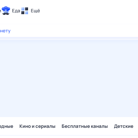
и
Еда
Ещё
Почта
рнету
ия и отдых
Поиск
Погода
ТВ-программа
и и тренды
 ситуации
 вместе
Помощь
одные
Кино и сериалы
Бесплатные каналы
Детские