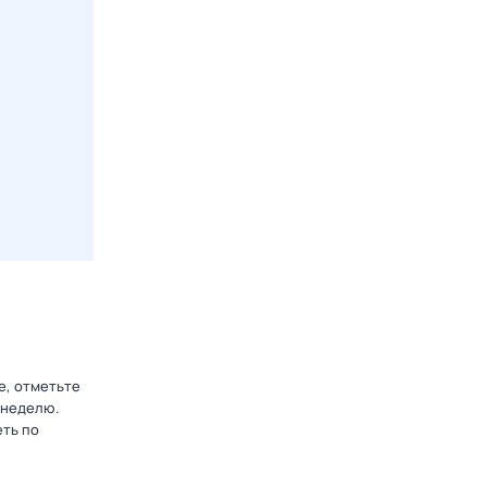
е, отметьте
 неделю.
еть по