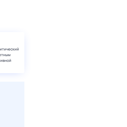
итический
етным
тивной