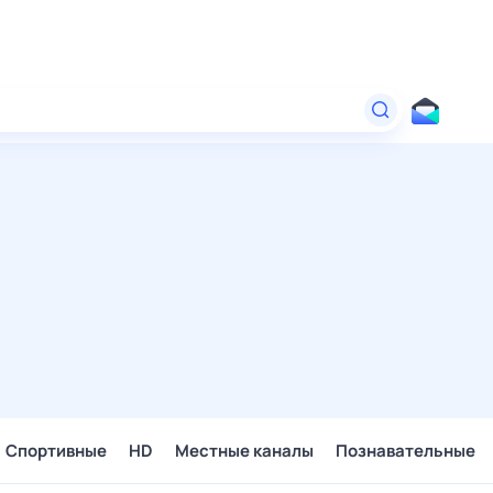
Спортивные
HD
Местные каналы
Познавательные