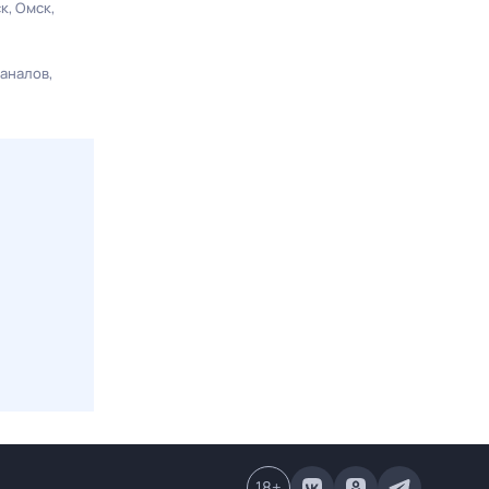
ск
Омск
каналов
18
+