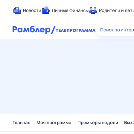
Новости
Личные финансы
Родители и дет
Здоровье
Поиск по инте
Развлечен
Дом и уют
Спорт
Карьера
Авто
Технологи
Жизненные
Сберегаем
Гороскопы
Главная
Моя программа
Премьеры недели
Вых