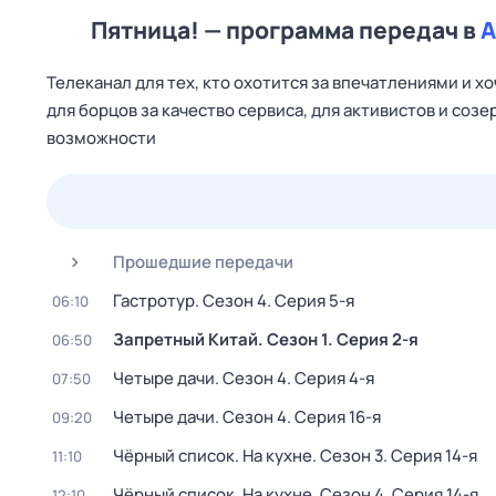
Пятница! — программа передач в
А
Телеканал для тех, кто охотится за впечатлениями и х
для борцов за качество сервиса, для активистов и со
возможности
24 июл,
пт
25 июл,
сб
26 июл,
вс
27 июл,
пн
Прошедшие передачи
Гастротур
. Сезон 4
. Серия 5-я
06:10
Запретный Китай
. Сезон 1
. Серия 2-я
06:50
Четыре дачи
. Сезон 4
. Серия 4-я
07:50
Четыре дачи
. Сезон 4
. Серия 16-я
09:20
Чёрный список. На кухне
. Сезон 3
. Серия 14-я
11:10
Чёрный список. На кухне
. Сезон 4
. Серия 14-я
12:10