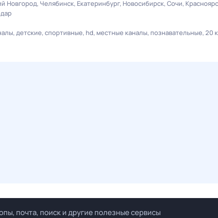
й Новгород
Челябинск
Екатеринбург
Новосибирск
Сочи
Краснояр
одар
налы
детские
спортивные
hd
местные каналы
познавательные
20 
опы, почта, поиск и другие полезные сервисы