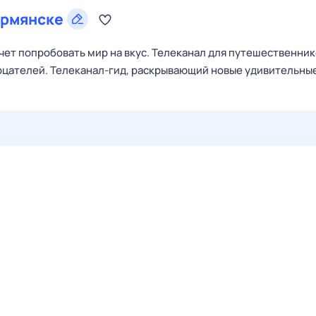
рмянске
очет попробовать мир на вкус. Телеканал для путешественник
зерцателей. Телеканал-гид, раскрывающий новые удивительны
28 июл,
вт
29 июл,
ср
30 июл,
чт
31 июл,
пт
1 авг,
сб