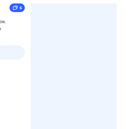
6
ов,
е
2 авг,
вс
3 авг,
пн
4 авг,
вт
5 авг,
ср
Вчера
Сегодня