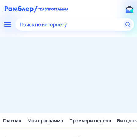
Поиск по интернету
Главная
Моя программа
Премьеры недели
Выходн