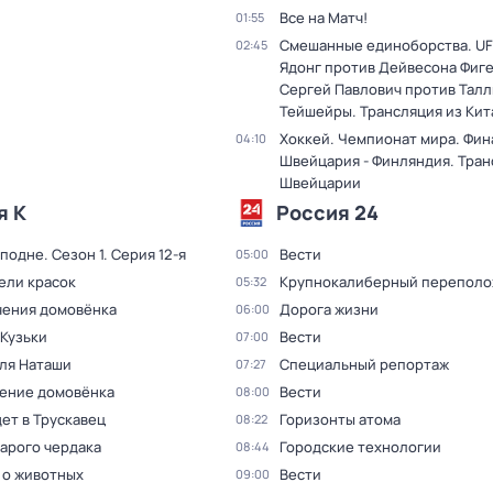
Все на Матч!
01:55
Смешанные единоборства. UF
02:45
Ядонг против Дейвесона Фиг
Сергей Павлович против Тал
Тейшейры. Трансляция из Кит
Хоккей. Чемпионат мира. Фин
04:10
Швейцария - Финляндия. Тран
Швейцарии
я К
Россия 24
сподне
. Сезон 1
. Серия 12-я
Вести
05:00
ели красок
Крупнокалиберный переполо
05:32
ения домовёнка
Дорога жизни
06:00
 Кузьки
Вести
07:00
для Наташи
Специальный репортаж
07:27
ение домовёнка
Вести
08:00
ет в Трускавец
Горизонты атома
08:22
тарого чердака
Городские технологии
08:44
 о животных
Вести
09:00