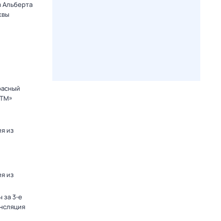
в Альберта
квы
расный
СТМ»
я из
я из
 за 3-е
ансляция