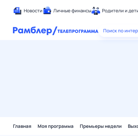
Новости
Личные финансы
Родители и дет
Здоровье
Поиск по инте
Развлечен
Дом и уют
Спорт
Карьера
Авто
Технологи
Жизненные
Сберегаем
Гороскопы
Главная
Моя программа
Премьеры недели
Вых