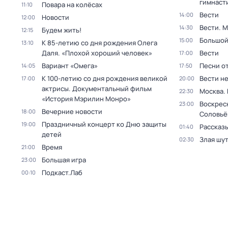
гимнаст
Повара на колёсах
11:10
Вести
14:00
Новости
12:00
Вести. 
14:30
Будем жить!
12:15
Большой
15:00
К 85-летию со дня рождения Олега
13:10
Даля. «Плохой хороший человек»
Вести
17:00
Вариант «Омега»
Песни о
14:05
17:50
К 100-летию со дня рождения великой
Вести н
17:00
20:00
актрисы. Документальный фильм
Москва.
22:30
«История Мэрилин Монро»
Воскрес
23:00
Вечерние новости
18:00
Соловьё
Праздничный концерт ко Дню защиты
19:00
Рассказы
01:40
детей
Злая шу
02:30
Время
21:00
Большая игра
23:00
Подкаст.Лаб
00:10