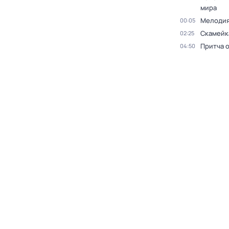
мира
Мелодия
00:05
Скамейк
02:25
Притча 
04:50