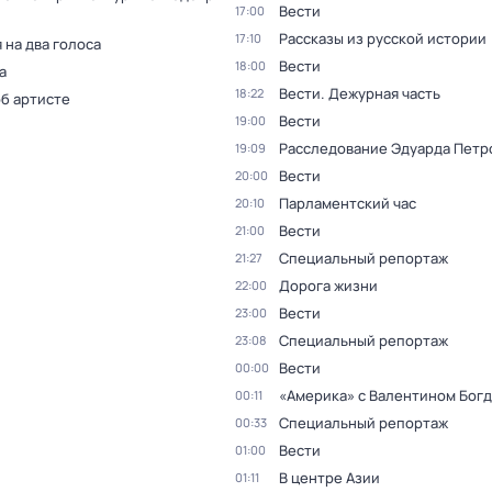
Вести
17:00
Рассказы из русской истории
17:10
 на два голоса
Вести
18:00
а
Вести. Дежурная часть
18:22
об артисте
Вести
19:00
Расследование Эдуарда Петр
19:09
Вести
20:00
Парламентский час
20:10
Вести
21:00
Специальный репортаж
21:27
Дорога жизни
22:00
Вести
23:00
Специальный репортаж
23:08
Вести
00:00
«Америка» с Валентином Бог
00:11
Специальный репортаж
00:33
Вести
01:00
В центре Азии
01:11