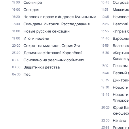
Своя игра
Острова
15:00
10:45
Сегодня
Максимк
16:00
11:25
Человек в праве с Андреем Куницыным
Неизвес
16:20
12:45
Скандалы. Интриги. Расследования
Невский
17:00
13:25
Новые русские сенсации
«Игра в 
18:00
13:55
Итоги недели
Взрослы
19:00
14:40
Секрет на миллион
. Серия 2-я
Благове
20:20
15:55
Девичник с Наташей Королёвой
«Картин
23:40
16:30
Ковальч
Основано на реальных событиях
01:10
Пешком..
17:10
Защитники детства
03:50
Первый 
17:40
Пёс
04:35
Дмитрий
18:35
Новости
19:30
Новости
19:45
Флярков
Юрий Ба
20:25
юношеск
Начало
22:05
Роман в
23:35