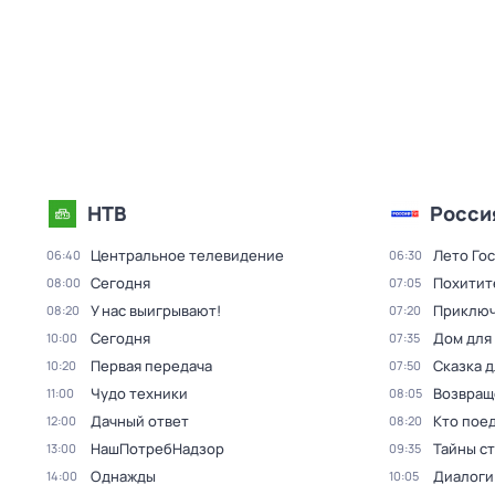
НТВ
Росси
Центральное телевидение
Лето Го
06:40
06:30
Сегодня
Похитит
08:00
07:05
У нас выигрывают!
Приключ
08:20
07:20
Сегодня
Дом для
10:00
07:35
Первая передача
Сказка 
10:20
07:50
Чудо техники
Возвращ
11:00
08:05
Дачный ответ
Кто поед
12:00
08:20
НашПотребНадзор
Тайны с
13:00
09:35
Однажды
Диалоги
14:00
10:05