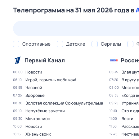
Телепрограмма на 31 мая 2026 года в
24 июл,
пт
25 июл,
сб
26 июл,
вс
27 июл,
пн
Спортивные
Детские
Сериалы
Первый Канал
Росси
Новости
Злая шу
06:00
05:35
Играй, гармонь любимая!
В кругу 
06:10
07:20
Часовой
Местное
06:55
08:00
Здоровье
«Когда 
07:25
08:35
Золотая коллекция Союзмультфильма
Утрення
08:30
09:25
Непутёвые заметки
Сто к о
09:10
10:10
Мечталлион
Вести
09:30
11:00
Новости
Рассказы
10:00
11:50
Жизнь своих
Фестива
10:15
12:45