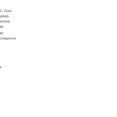
C. Сонг
ередо.
лисона
ая
ал.
сляция из
х