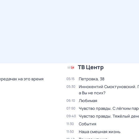
ТВ Центр
ередачах на это время
Петровка, 38
05:15
Иннокентий Смоктуновский. 
05:30
а Вы не псих?
Любимая
06:10
Чувство правды. С лёгким па
07:50
Чувство правды. Тяжёлый ден
09:40
События
11:30
Наша смешная жизнь
11:50