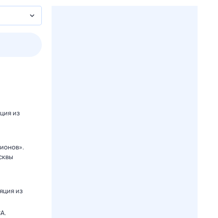
2 авг,
вс
3 авг,
пн
4 авг,
вт
5 авг,
ср
Вчера
Сегодня
яция из
ионов».
сквы
яция из
A.