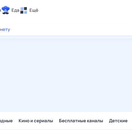
и
Еда
Ещё
Почта
рнету
ия и отдых
Поиск
Погода
ТВ-программа
и и тренды
 ситуации
 вместе
Помощь
одные
Кино и сериалы
Бесплатные каналы
Детские