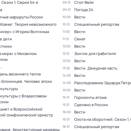
. Сезон 1
. Серия 54-я
Стоп Фейк
09:15
а
Погода 24
09:37
тные маршруты России
Вести
10:00
 Ковчег. Теория невозможного
Специальный репортаж
10:13
бисер» с Игорем Волгиным
Вести
11:00
е дети
Сенат
11:12
стники
Вести
12:00
а мира» с Михаилом
Зонтик для грабителя
12:12
уком
Вести
13:00
.
Вести. Дежурная часть
13:22
день весеннего тепла
Вести
14:00
 Блохинцев. Человек эпохи
Расследование Эдуарда Петр
14:09
 культуры
Вести
15:00
 культуры с Владиславом
Горизонты атома
15:13
ским
Сделано в России
15:31
шмет и Всероссийский
Вести
16:00
ий симфонический оркестр
Охота на оборотней
. Сезон 1
.
16:01
Специальный репортаж
16:31
 камне. Архитектурные шедевры