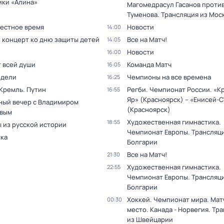
ики «Алина»
Магомедрасул Гасанов проти
Туменова. Трансляция из Мос
Местное время
Новости
14:00
 концерт ко дню защиты детей
Все на Матч!
14:05
Новости
16:00
т всей души
Команда Матч
16:05
едели
Чемпионы на все времена
16:25
 Кремль. Путин
Регби. Чемпионат России. «К
16:55
Яр» (Красноярск) – «Енисей-
ный вечер с Владимиром
(Красноярск)
вым
Художественная гимнастика.
18:55
 из русской истории
Чемпионат Европы. Трансляци
тка
Болгарии
Все на Матч!
21:30
Художественная гимнастика.
22:55
Чемпионат Европы. Трансляци
Болгарии
Хоккей. Чемпионат мира. Матч
00:30
место. Канада - Норвегия. Тр
из Швейцарии