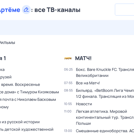
Артёме
:
все ТВ-каналы
28 июл,
вт
29 июл,
ср
30 июл,
чт
31 июл,
пт
1 авг,
сб
Фильмы
я 1
МАТЧ!
тка
Бокс. Bare Knuckle FC. Трансл
06:25
Великобритании
друзей
Все на Матч!
07:55
 время. Воскресенье
Бильярд. «BetBoom Лига Чемп
08:55
все дома» с Тимуром Кизяковым
1/2 финала. Трансляция из Мо
я почта с Николаем Басковым
Новости
10:55
дному
Легкая атлетика. Мировой
11:00
континентальный тур. Трансл
 из русской истории
Польши
ль детской художественной
Смешанные единоборства. AC
13:00