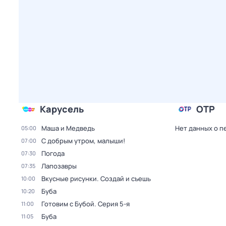
Карусель
ОТР
Маша и Медведь
Нет данных о п
05:00
С добрым утром, малыши!
07:00
Погода
07:30
Лапозавры
07:35
Вкусные рисунки. Создай и съешь
10:00
Буба
10:20
Готовим с Бубой
. Серия 5-я
11:00
Буба
11:05