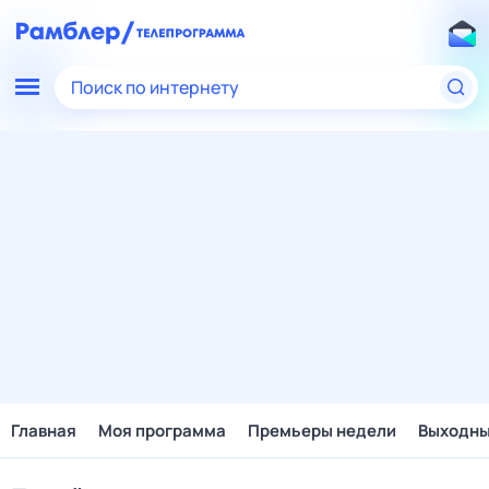
Поиск по интернету
Главная
Моя программа
Премьеры недели
Выходн