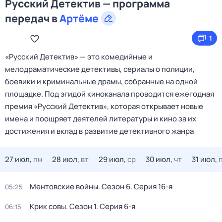
Русский Детектив — программа
передач в
Артёме
1
«Русский Детектив» — это комедийные и
мелодраматические детективы, сериалы о полиции,
боевики и криминальные драмы, собранные на одной
площадке. Под эгидой киноканала проводится ежегодная
премия «Русский Детектив», которая открывает новые
имена и поощряет деятелей литературы и кино за их
достижения и вклад в развитие детективного жанра
27 июл,
пн
28 июл,
вт
29 июл,
ср
30 июл,
чт
31 июл,
Ментовские войны
. Сезон 6
. Серия 16-я
05:25
Крик совы
. Сезон 1
. Серия 6-я
06:15