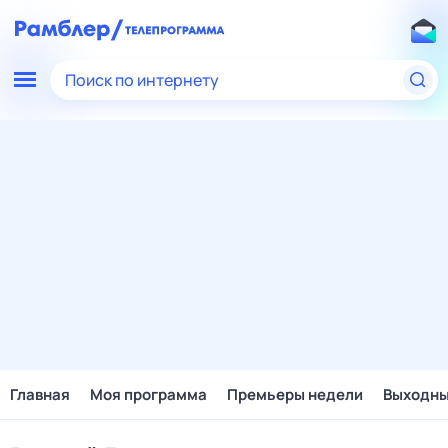
Поиск по интернету
Главная
Моя программа
Премьеры недели
Выходн