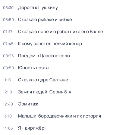
Дорога к Пушкину
06:30
Сказка о рыбаке и рыбке
06:50
Сказка о попе и о работнике его Балде
07:17
К кому залетел певчий кенар
07:45
Поедем в Царское село
09:25
Юность поэта
09:50
Сказка о царе Салтане
11:15
Земля людей
. Серия 8-я
12:10
Эрмитаж
12:40
Малыши-бородавочники и их история
13:10
Я - дирижёр!
14:05