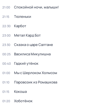
Спокойной ночи, малыши!
21:00
Тюленьки
21:15
Карбот
22:30
Метал Кард Бот
23:00
Сказка о царе Салтане
23:30
Василиса Микулишна
00:25
Гадкий утёнок
00:40
Мы с Шерлоком Холмсом
01:00
Паровозик из Ромашкова
01:10
Кокоша
01:15
Хоботёнок
01:20