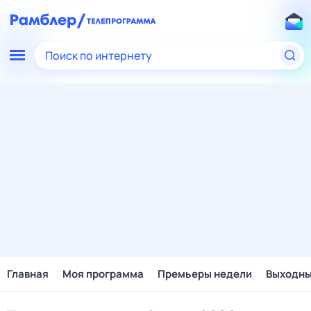
Поиск по интернету
Главная
Моя программа
Премьеры недели
Выходн