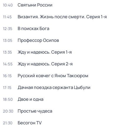
Святыни России
10:40
Византия. Жизнь после смерти
. Серия 1-я
11:45
В поисках Бога
12:35
Профессор Осипов
13:05
Жду и нaдeюсь
. Серия 1-я
13:35
Жду и нaдeюсь
. Серия 2-я
14:55
Русский ковчег с Яном Таксюром
16:15
Дачная поездка сержанта Цыбули
17:15
Двое и одна
18:50
Простые чудеса
20:30
Бесогон TV
21:30