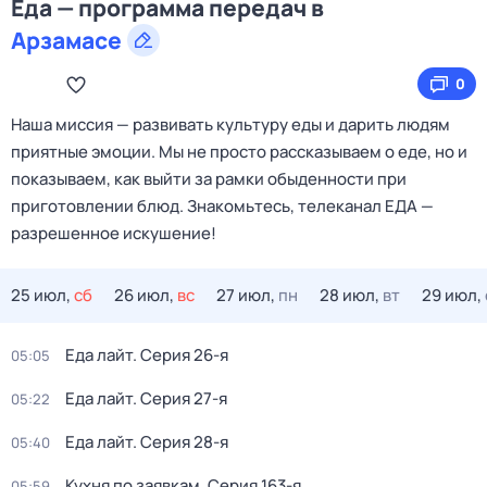
Еда — программа передач в
Арзамасе
0
Наша миссия — развивать культуру еды и дарить людям
приятные эмоции. Мы не просто рассказываем о еде, но и
показываем, как выйти за рамки обыденности при
приготовлении блюд. Знакомьтесь, телеканал ЕДА —
разрешенное искушение!
25 июл,
сб
26 июл,
вс
27 июл,
пн
28 июл,
вт
29 июл,
Еда лайт
. Серия 26-я
05:05
Еда лайт
. Серия 27-я
05:22
Еда лайт
. Серия 28-я
05:40
Кухня по заявкам
. Серия 163-я
05:59