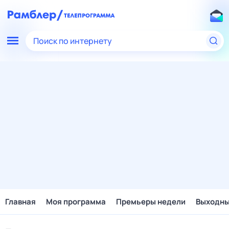
Поиск по интернету
Главная
Моя программа
Премьеры недели
Выходн