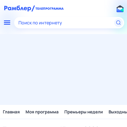
Поиск по интернету
Главная
Моя программа
Премьеры недели
Выходн