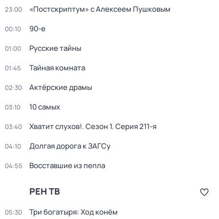
«Постскриптум» с Алексеем Пушковым
23:00
90-е
00:10
Русские тайны
01:00
Тайная комната
01:45
Актёрские драмы
02:30
10 самых
03:10
Хватит слухов!
. Сезон 1
. Серия 211-я
03:40
Долгая дорога к ЗАГСу
04:10
Восставшие из пепла
04:55
РЕН ТВ
Три богатыря: Ход конём
05:30