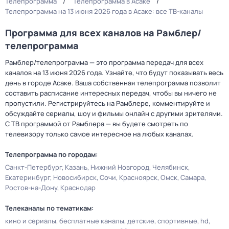
Телепрограмма
Телепрограмма в Асаке
Телепрограмма на 13 июня 2026 года в Асаке: все ТВ-каналы
Программа для всех каналов на Рамблер/
телепрограмма
Рамблер/телепрограмма — это программа передач для всех
каналов на 13 июня 2026 года. Узнайте, что будут показывать весь
день в городе Асаке. Ваша собственная телепрограмма позволит
составить расписание интересных передач, чтобы вы ничего не
пропустили. Регистрируйтесь на Рамблере, комментируйте и
обсуждайте сериалы, шоу и фильмы онлайн с другими зрителями.
С ТВ программой от Рамблера — вы будете смотреть по
телевизору только самое интересное на любых каналах.
Телепрограмма по городам:
Санкт-Петербург
Казань
Нижний Новгород
Челябинск
Екатеринбург
Новосибирск
Сочи
Красноярск
Омск
Самара
Ростов-на-Дону
Краснодар
Телеканалы по тематикам:
кино и сериалы
бесплатные каналы
детские
спортивные
hd