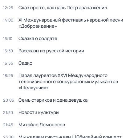
Сказ про то, как царь Пётр арапа женил
12:25
XI Международный фестиваль народной песни
14:00
«Добровидение»
Сказка о солдате
15:10
Рассказы из русской истории
15:30
Садко
16:55
Парад лауреатов XXVI Международного
18:25
телевизионного конкурса юных музыкантов
«Щелкунчик»
Семь стариков и одна девушка
20:05
Новости культуры
21:30
Михайло Ломоносов
21:45
Мы желаем счастья вам!. Юбилейный концерт
23:30