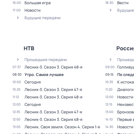
Большая игра
Вести
16:00
18:30
Новости
Будущие
17:00
Будущие передачи
НТВ
Росси
Прошедшие передачи
Прошедш
Лесник-3
. Сезон 3
. Серия 48-я
Голливу
07:37
09:00
Утро. Самое лучшее
По след
08:30
09:15
Сегодня
К исток
10:00
10:35
Лесник-3
. Сезон 3
. Серия 47-я
Диалоги
10:25
11:20
Лесник-3
. Сезон 3
. Серия 48-я
Новости
11:12
12:00
Сегодня
Неизвес
12:00
12:15
Лесник-3
. Сезон 3
. Серия 47-я
Бронзов
12:35
13:00
Лесник-3
. Сезон 3
. Серия 48-я
Первые 
12:50
14:10
Лесник. Своя земля
. Сезон 4
. Серия 1-я
Новости
13:05
14:30