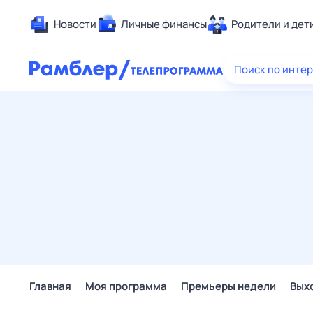
Новости
Личные финансы
Родители и дет
Здоровье
Поиск по инте
Развлечен
Дом и уют
Спорт
Карьера
Авто
Технологи
Жизненные
Сберегаем
Гороскопы
Главная
Моя программа
Премьеры недели
Вых