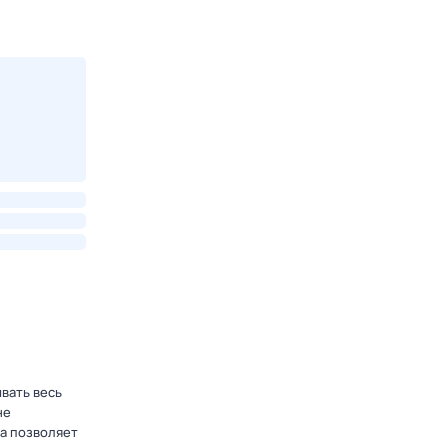
ывать весь
не
а позволяет