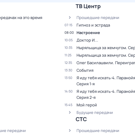
ТВ Центр
ередачах на это время
Прошедшие передачи
Гипноз и эстрада
07:15
Настроение
08:00
Доктор И...
10:05
Ныряльщица за жемчугом
. Се
10:35
Ныряльщица за жемчугом
. Се
11:25
Олег Басилашвили. Переиграт
12:35
События
13:30
Я иду тебя искать-4. Параной
13:50
Серия 1-я
Я иду тебя искать-4. Параной
14:50
Серия 2-я
Мой герой
15:45
Будущие передачи
СТС
ие передачи
Прошедшие передачи