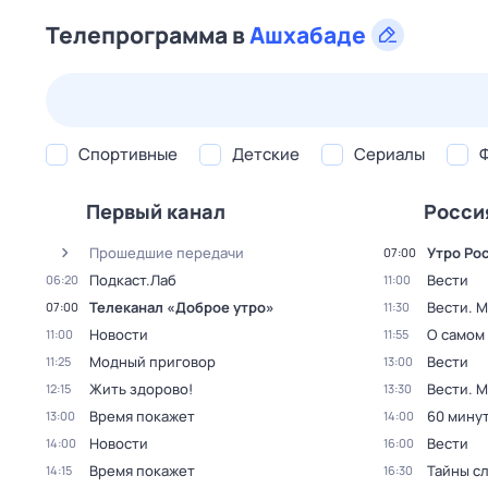
Телепрограмма в
Ашхабаде
23 июл,
чт
24 июл,
пт
25 июл,
сб
26 июл,
вс
Спортивные
Детские
Сериалы
Первый канал
Росси
Прошедшие передачи
Утро Ро
07:00
Подкаст.Лаб
Вести
06:20
11:00
Телеканал «Доброе утро»
Вести. 
07:00
11:30
Новости
О самом
11:00
11:55
Модный приговор
Вести
11:25
13:00
Жить здорово!
Вести. 
12:15
13:30
Время покажет
60 мину
13:00
14:00
Новости
Вести
14:00
16:00
Время покажет
Тайны с
14:15
16:30