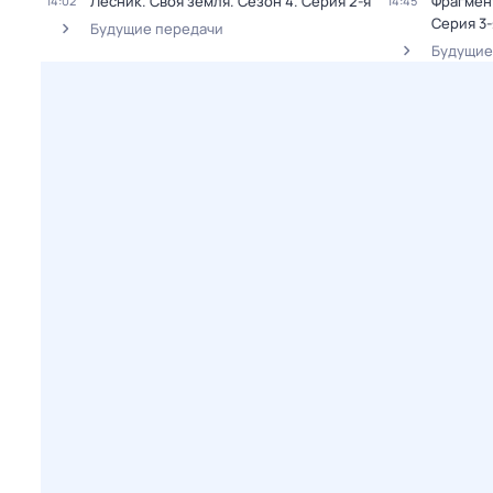
Лесник. Своя земля
. Сезон 4
. Серия 2-я
Фрагмен
14:02
14:45
Серия 3-
Будущие передачи
Будущие