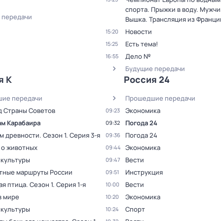
спорта. Прыжки в воду. Мужчи
 передачи
Вышка. Трансляция из Франци
Новости
15:20
Есть тема!
15:25
Дело №
16:55
Будущие передачи
я К
Россия 24
ие передачи
Прошедшие передачи
д Страны Советов
Экономика
09:23
ам Карабаира
Погода 24
09:32
ам древности
. Сезон 1
. Серия 3-я
Погода 24
09:36
 о животных
Экономика
09:44
 культуры
Вести
09:47
тные маршруты России
Инструкция
09:51
ая птица
. Сезон 1
. Серия 1-я
Вести
10:00
в мире
Экономика
10:20
 культуры
Спорт
10:24