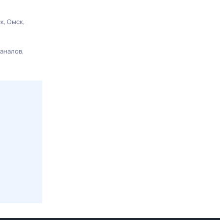
ск
Омск
каналов