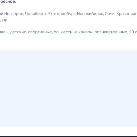
ересное.
й Новгород
Челябинск
Екатеринбург
Новосибирск
Сочи
Краснояр
одар
налы
детские
спортивные
hd
местные каналы
познавательные
20 