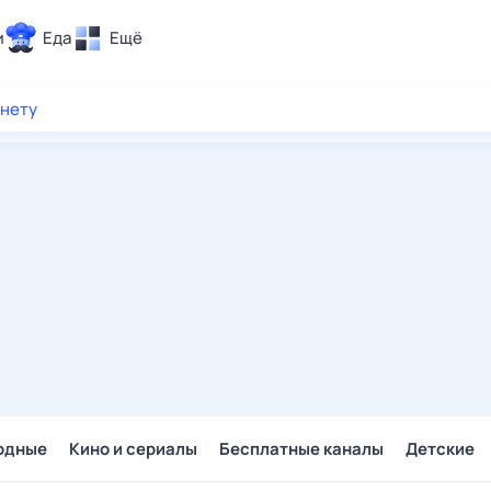
и
Еда
Ещё
Почта
рнету
ия и отдых
Поиск
Погода
ТВ-программа
и и тренды
 ситуации
 вместе
Помощь
одные
Кино и сериалы
Бесплатные каналы
Детские