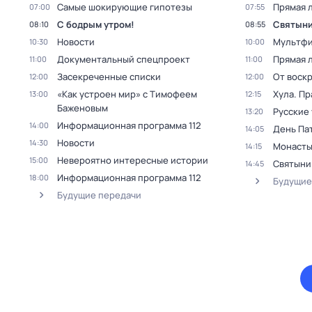
Самые шoкиpующие гипотезы
Прямая 
07:00
07:55
С бодрым утром!
Святыни
08:10
08:55
Новости
Мультфи
10:30
10:00
Документальный спецпроект
Прямая 
11:00
11:00
Заcекрeчeнныe списки
От воск
12:00
12:00
«Как устроен мир» с Тимофеем
Хула. Пр
13:00
12:15
Баженовым
Русские 
13:20
Информационная программа 112
14:00
День Па
14:05
Новости
14:30
Монасты
14:15
Невероятно интересные истории
15:00
Святыни
14:45
Информационная программа 112
18:00
Будущие
Будущие передачи