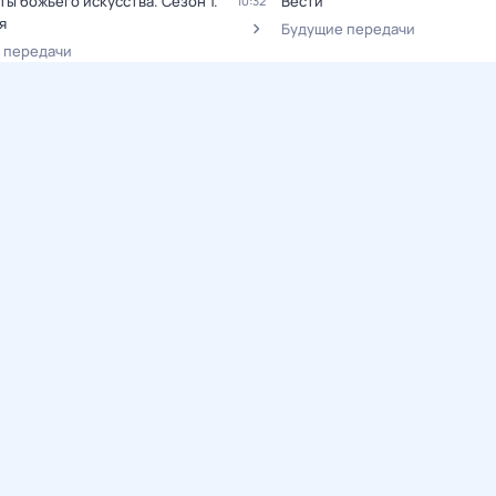
ты божьего искусства
. Сезон 1
.
Вести
10:32
я
Будущие передачи
 передачи