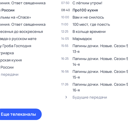
линия. Ответ священника
С лёгким утром!
07:50
 России
Пpo100 кухня
08:40
льмы на «Спасе»
Вам и не снилось
10:00
линия. Ответ священника
100 мест, где поесть
11:00
ресенья до воскресенья
В кольце времени
12:25
авда о русском мате
Мармадюк
14:05
у Гроба Господня
Папины дочки. Новые
. Сезон 
15:55
13-я
триарха
Папины дочки. Новые
. Сезон 
16:25
рская кухня
14-я
 России
Папины дочки. Новые
. Сезон 
16:56
 передачи
15-я
Папины дочки. Новые
. Сезон 
17:26
16-я
Будущие передачи
Еще телеканалы