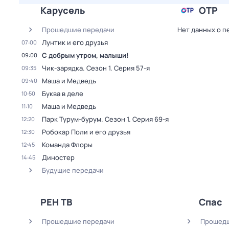
Карусель
ОТР
Прошедшие передачи
Нет данных о п
Лунтик и его друзья
07:00
С добрым утром, малыши!
09:00
Чик-зарядка
. Сезон 1
. Серия 57-я
09:35
Маша и Медведь
09:40
Буква в деле
10:50
Маша и Медведь
11:10
Парк Турум-бурум
. Сезон 1
. Серия 69-я
12:20
Робокар Поли и его друзья
12:30
Команда Флоры
12:45
Диностер
14:45
Будущие передачи
РЕН ТВ
Спас
Прошедшие передачи
Прошедш