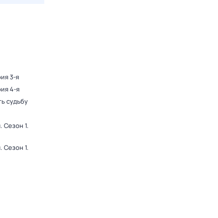
рия 3-я
рия 4-я
ь судьбу
я
. Сезон 1
.
я
. Сезон 1
.