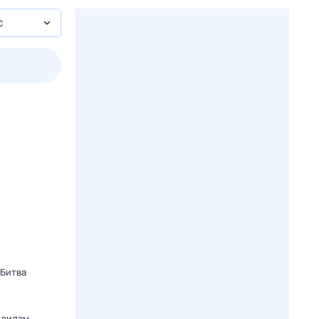
с
пт
1 авг,
сб
2 авг,
вс
3 авг,
пн
4 авг,
вт
Вчера
Сегод
 Битва
 видам