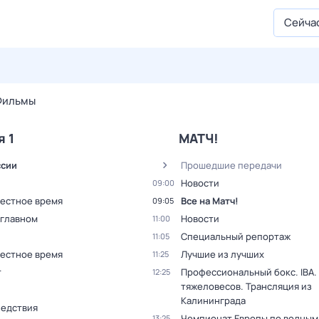
Сейча
27 июл,
пн
28 июл,
вт
29 июл,
ср
30 июл,
чт
31 июл,
Фильмы
я 1
МАТЧ!
ссии
Прошедшие передачи
Новости
09:00
Местное время
Все на Матч!
09:05
 главном
Новости
11:00
Специальный репортаж
11:05
Местное время
Лучшие из лучших
11:25
т
Профессиональный бокс. IBA.
12:25
тяжеловесов. Трансляция из
Калининграда
ледствия
Чемпионат Европы по водным
13:25