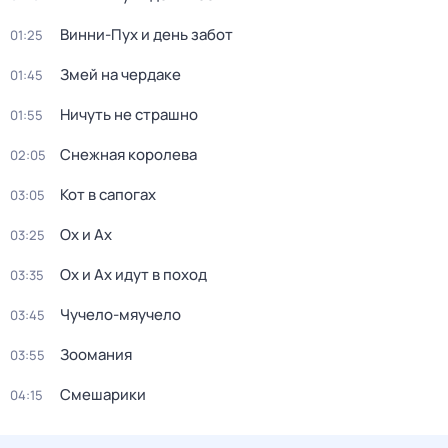
Винни-Пух и день забот
01:25
Змей на чердаке
01:45
Ничуть не страшно
01:55
Снежная королева
02:05
Кот в сапогах
03:05
Ох и Ах
03:25
Ох и Ах идут в поход
03:35
Чучело-мяучело
03:45
Зоомания
03:55
Смешарики
04:15