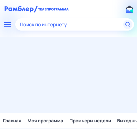
Поиск по интернету
Главная
Моя программа
Премьеры недели
Выходн