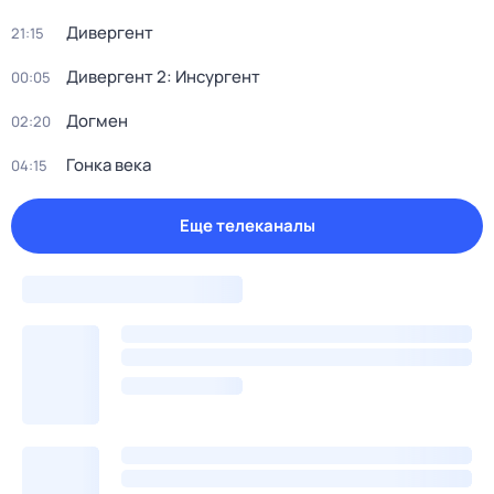
Дивергент
21:15
Дивергент 2: Инсургент
00:05
Догмен
02:20
Гонка века
04:15
Еще телеканалы