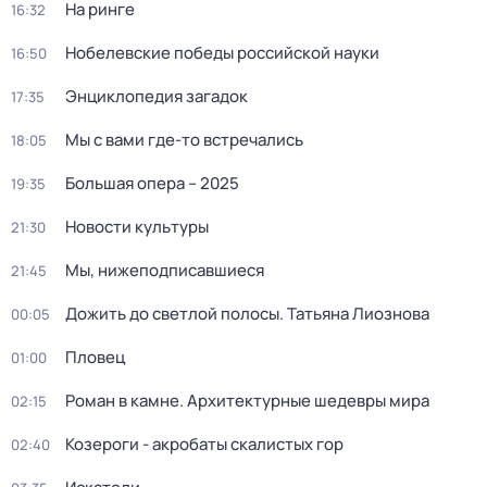
На ринге
16:32
Нобелевские победы российской науки
16:50
Энциклопедия загадок
17:35
Мы с вами где-то встречались
18:05
Большая опера – 2025
19:35
Новости культуры
21:30
Мы, нижеподписавшиеся
21:45
Дожить до светлой полосы. Татьяна Лиознова
00:05
Пловец
01:00
Роман в камне. Архитектурные шедевры мира
02:15
Козероги - акробаты скалистых гор
02:40