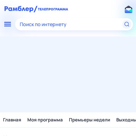
Поиск по интернету
Главная
Моя программа
Премьеры недели
Выходн