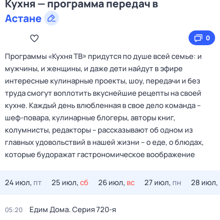
Кухня — программа передач в
Астане
0
Программы «Кухня ТВ» придутся по душе всей семье: и
мужчины, и женщины, и даже дети найдут в эфире
интересные кулинарные проекты, шоу, передачи и без
труда смогут воплотить вкуснейшие рецепты на своей
кухне. Каждый день влюбленная в свое дело команда –
шеф-повара, кулинарные блогеры, авторы книг,
колумнисты, редакторы – рассказывают об одном из
главных удовольствий в нашей жизни – о еде, о блюдах,
которые будоражат гастрономическое воображение
24 июл,
пт
25 июл,
сб
26 июл,
вс
27 июл,
пн
28 июл,
Едим Дома
. Серия 720-я
05:20