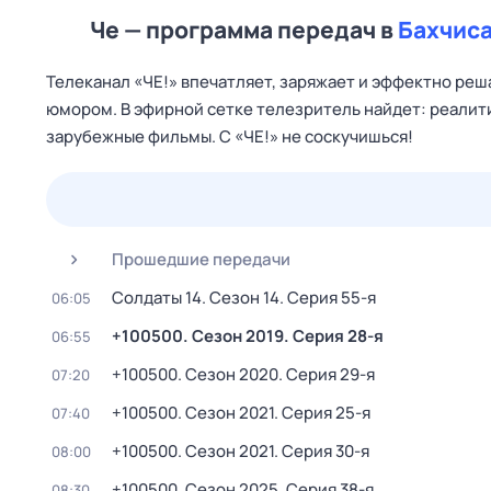
Че — программа передач в
Бахчис
Телеканал «ЧЕ!» впечатляет, заряжает и эффектно реша
юмором. В эфирной сетке телезритель найдет: реалит
зарубежные фильмы. С «ЧЕ!» не соскучишься!
24 июл,
пт
25 июл,
сб
26 июл,
вс
27 июл,
пн
Прошедшие передачи
Солдаты 14
. Сезон 14
. Серия 55-я
06:05
+100500
. Сезон 2019
. Серия 28-я
06:55
+100500
. Сезон 2020
. Серия 29-я
07:20
+100500
. Сезон 2021
. Серия 25-я
07:40
+100500
. Сезон 2021
. Серия 30-я
08:00
+100500
. Сезон 2025
. Серия 38-я
08:30