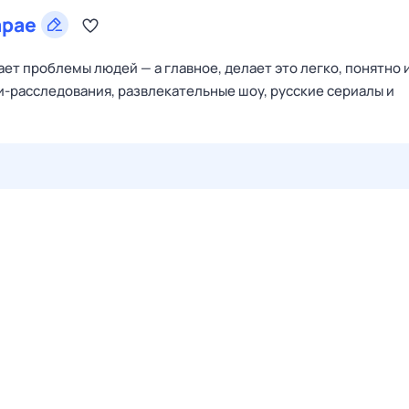
арае
ет проблемы людей — а главное, делает это легко, понятно и
и-расследования, развлекательные шоу, русские сериалы и
28 июл,
вт
29 июл,
ср
30 июл,
чт
31 июл,
пт
1 авг,
сб