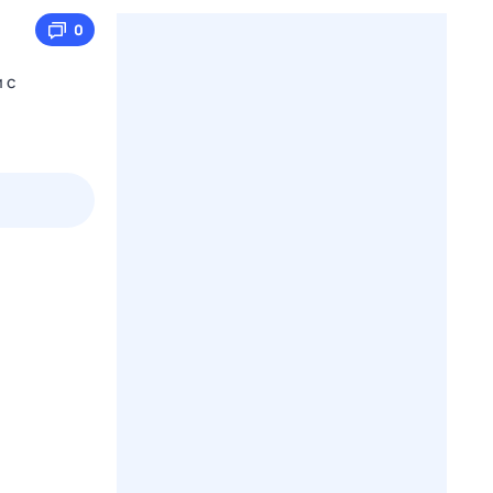
0
 с
2 авг,
вс
3 авг,
пн
4 авг,
вт
5 авг,
ср
Вчера
Сегодня