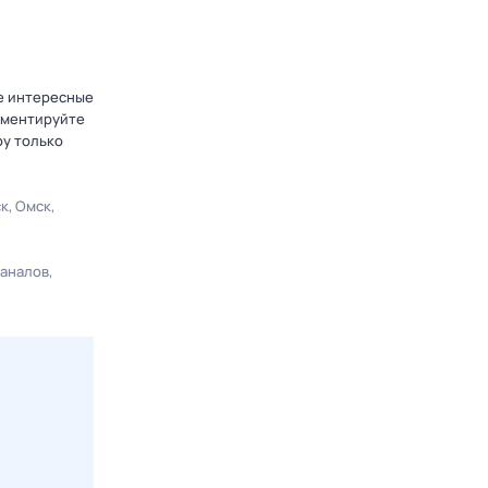
те интересные
омментируйте
ру только
ск
Омск
каналов