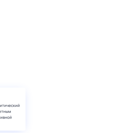
итический
етным
тивной