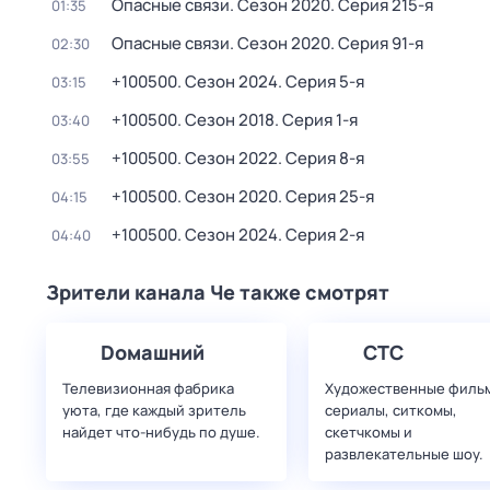
Опасные связи
. Сезон 2020
. Серия 215-я
01:35
Опасные связи
. Сезон 2020
. Серия 91-я
02:30
+100500
. Сезон 2024
. Серия 5-я
03:15
+100500
. Сезон 2018
. Серия 1-я
03:40
+100500
. Сезон 2022
. Серия 8-я
03:55
+100500
. Сезон 2020
. Серия 25-я
04:15
+100500
. Сезон 2024
. Серия 2-я
04:40
Зрители канала Че также смотрят
Dомашний
СТС
Телевизионная фабрика
Художественные филь
уюта, где каждый зритель
сериалы, ситкомы,
найдет что‑нибудь по душе.
скетчкомы и
развлекательные шоу.