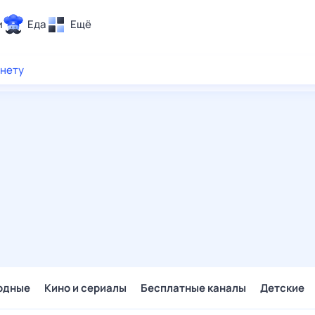
и
Еда
Ещё
Почта
рнету
ия и отдых
Поиск
Погода
ТВ-программа
и и тренды
 ситуации
 вместе
Помощь
одные
Кино и сериалы
Бесплатные каналы
Детские