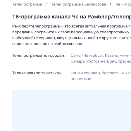
Телепрограмма
Телепрограмма в Бахчисарае
Че — пр
ТВ-программа канала Че на Рамблер/телеп
Рамблер/телепрограмма — это всегда актуальная программа пе
передачи и сохраните их свою персональную телепрограмму. 
и обсуждайте сериалы, шоу и фильмы онлайн с другими зрите
самое интересное на любых каналах.
Телепрограмма по городам:
Санкт-Петербург
Казань
Нижни
Самара
Ростов-на-Дону
Красн
Телеканалы по тематикам:
кино и сериалы
бесплатные ка
новостные