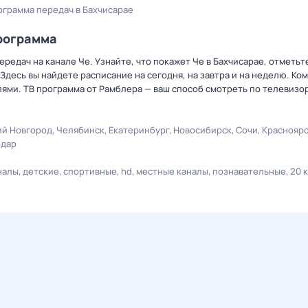
ограмма передач в Бахчисарае
рограмма
редач на канале Че. Узнайте, что покажет Че в Бахчисарае, отметь
Здесь вы найдете расписание на сегодня, на завтра и на неделю. К
лями. ТВ программа от Рамблера — ваш способ смотреть по телевизо
й Новгород
Челябинск
Екатеринбург
Новосибирск
Сочи
Краснояр
одар
налы
детские
спортивные
hd
местные каналы
познавательные
20 