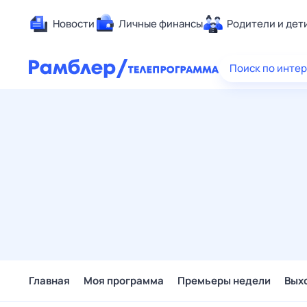
Новости
Личные финансы
Родители и дет
Здоровье
Поиск по инте
Развлечен
Дом и уют
Спорт
Карьера
Авто
Технологи
Жизненные
Сберегаем
Гороскопы
Главная
Моя программа
Премьеры недели
Вых