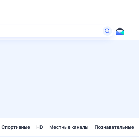
Спортивные
HD
Местные каналы
Познавательные