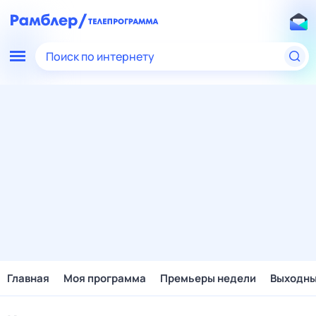
Поиск по интернету
Главная
Моя программа
Премьеры недели
Выходн