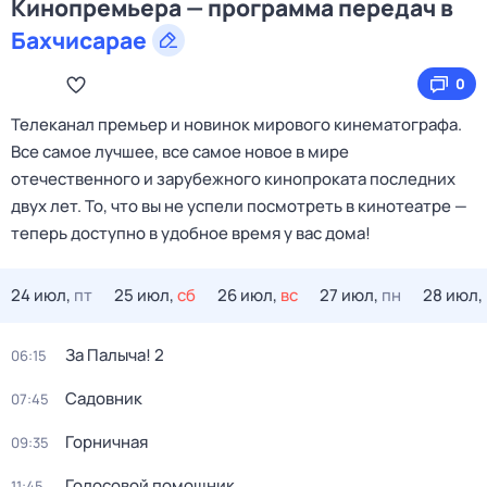
Кинопремьера — программа передач в
Бахчисарае
0
Телеканал премьер и новинок мирового кинематографа.
Все самое лучшее, все самое новое в мире
отечественного и зарубежного кинопроката последних
двух лет. То, что вы не успели посмотреть в кинотеатре —
теперь доступно в удобное время у вас дома!
24 июл,
пт
25 июл,
сб
26 июл,
вс
27 июл,
пн
28 июл,
За Палыча! 2
06:15
Садовник
07:45
Горничная
09:35
Голосовой помощник
11:45