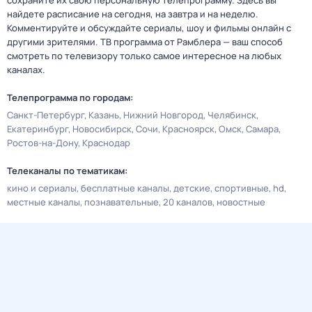
сохраните их свою персональную телепрограмму. Здесь вы
найдете расписание на сегодня, на завтра и на неделю.
Комментируйте и обсуждайте сериалы, шоу и фильмы онлайн с
другими зрителями. ТВ программа от Рамблера — ваш способ
смотреть по телевизору только самое интересное на любых
каналах.
Телепрограмма по городам:
Санкт-Петербург
Казань
Нижний Новгород
Челябинск
Екатеринбург
Новосибирск
Сочи
Красноярск
Омск
Самара
Ростов-на-Дону
Краснодар
Телеканалы по тематикам:
кино и сериалы
бесплатные каналы
детские
спортивные
hd
местные каналы
познавательные
20 каналов
новостные