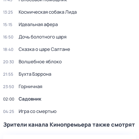
Космическая собака Лида
13:25
Идеальная афера
15:15
Дочь болотного царя
16:50
Сказка о царе Салтане
18:40
Волшебное яблоко
20:30
Бухта Бэррона
21:55
Горничная
23:50
Садовник
02:00
Игра со смертью
04:25
Зрители канала Кинопремьера также смотрят