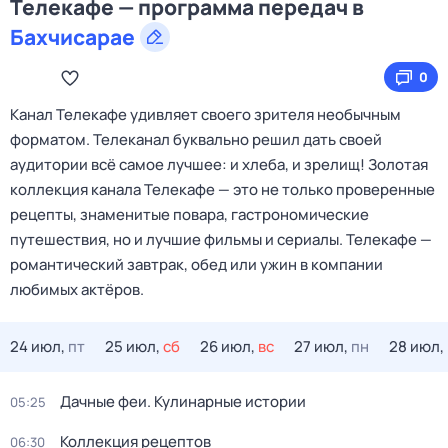
Телекафе — программа передач в
Бахчисарае
0
Канал Телекафе удивляет своего зрителя необычным
форматом. Телеканал буквально решил дать своей
аудитории всё самое лучшее: и хлеба, и зрелищ! Золотая
коллекция канала Телекафе — это не только проверенные
рецепты, знаменитые повара, гастрономические
путешествия, но и лучшие фильмы и сериалы. Телекафе —
романтический завтрак, обед или ужин в компании
любимых актёров.
24 июл,
пт
25 июл,
сб
26 июл,
вс
27 июл,
пн
28 июл,
Дачные феи. Кулинарные истории
05:25
Коллекция рецептов
06:30