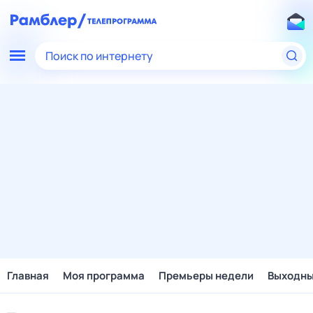
Поиск по интернету
Главная
Моя программа
Премьеры недели
Выходн