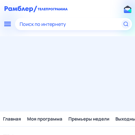
Поиск по интернету
Главная
Моя программа
Премьеры недели
Выходн