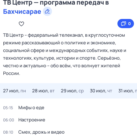
ТВ Центр — программа передач в
Бахчисарае
0
ТВ Центр – федеральный телеканал, в круглосуточном
режиме рассказывающий о политике и экономике,
социальной сфере и международных событиях, науке и
технологиях, культуре, истории и спорте. Серьёзно,
честно и актуально – обо всём, что волнует жителей
России.
27 июл,
пн
28 июл,
вт
29 июл,
ср
30 июл,
чт
31 июл,
Мифы о еде
05:15
Настроение
06:00
Смех, дрожь и видео
08:10