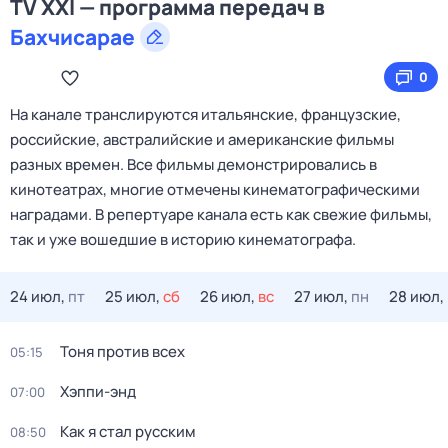
TV XXI — программа передач в
Бахчисарае
0
На канале транслируются итальянские, французские,
российские, австралийские и американские фильмы
разных времен. Все фильмы демонстрировались в
кинотеатрах, многие отмечены кинематографическими
наградами. В репертуаре канала есть как свежие фильмы,
так и уже вошедшие в историю кинематографа.
24 июл,
пт
25 июл,
сб
26 июл,
вс
27 июл,
пн
28 июл,
Тоня против всех
05:15
Хэппи-энд
07:00
Как я стал русским
08:50