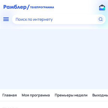
Поиск по интернету
Главная
Моя программа
Премьеры недели
Выходн