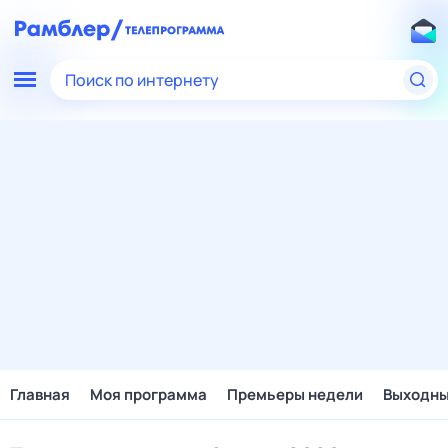
Поиск по интернету
Главная
Моя программа
Премьеры недели
Выходн