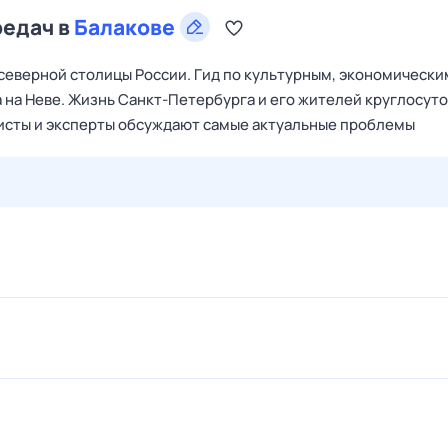
редач в
Балакове
северной столицы России. Гид по культурным, экономически
на Неве. Жизнь Санкт‑Петербурга и его жителей круглосут
алисты и эксперты обсуждают самые актуальные проблемы
29 июл,
ср
30 июл,
чт
31 июл,
пт
1 авг,
сб
2 авг,
вс