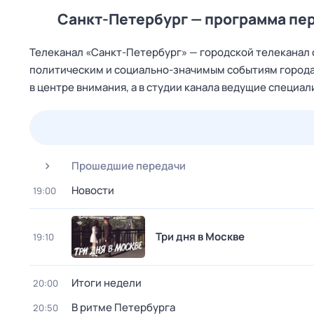
Санкт-Петербург — программа пе
Телеканал «Санкт‑Петербург» — городской телеканал 
политическим и социально‑значимым событиям города 
в центре внимания, а в студии канала ведущие специ
25 июл,
сб
26 июл,
вс
27 июл,
пн
28 июл,
вт
Прошедшие передачи
Новости
19:00
Три дня в Москве
19:10
Итоги недели
20:00
В ритме Петербурга
20:50