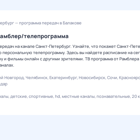
ербург — программа передач в Балакове
 Рамблер/телепрограмма
редач на канале Санкт-Петербург. Узнайте, что покажет Санкт-Пете
ю персональную телепрограмму. Здесь вы найдете расписание на сег
оу и фильмы онлайн с другими зрителями. ТВ программа от Рамблера
аналах.
й Новгород
Челябинск
Екатеринбург
Новосибирск
Сочи
Краснояр
одар
налы
детские
спортивные
hd
местные каналы
познавательные
20 