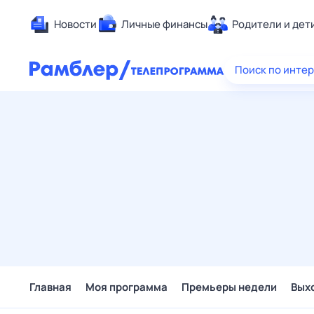
Новости
Личные финансы
Родители и дет
Здоровье
Поиск по инте
Развлечен
Дом и уют
Спорт
Карьера
Авто
Технологи
Жизненные
Сберегаем
Гороскопы
Главная
Моя программа
Премьеры недели
Вых