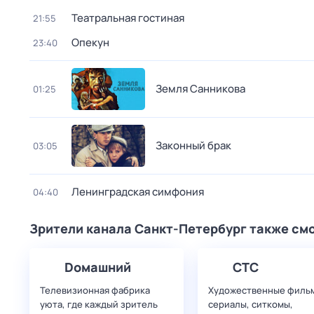
Театральная гостиная
21:55
Опекун
23:40
Земля Санникова
01:25
Законный брак
03:05
Ленинградская симфония
04:40
Зрители канала Санкт-Петербург также см
Dомашний
СТС
Телевизионная фабрика
Художественные филь
уюта, где каждый зритель
сериалы, ситкомы,