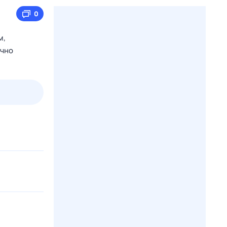
0
м,
очно
3 авг,
пн
4 авг,
вт
5 авг,
ср
6 авг,
чт
Вчера
Сегодня