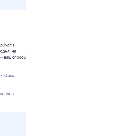
рбург в
одня, на
 — ваш способ
ск
Омск
каналов