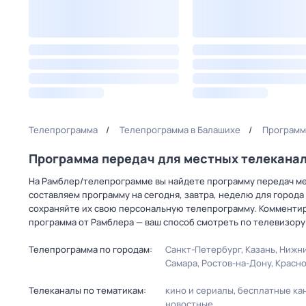
Телепрограмма
Телепрограмма в Балашихе
Программ
Программа передач для местных телекана
На Рамблер/телепрограмме вы найдете программу передач мес
составляем программу на сегодня, завтра, неделю для города
сохраняйте их свою персональную телепрограмму. Комментир
программа от Рамблера — ваш способ смотреть по телевизору
Телепрограмма по городам:
Санкт-Петербург
Казань
Нижни
Самара
Ростов-на-Дону
Красн
Телеканалы по тематикам:
кино и сериалы
бесплатные ка
новостные