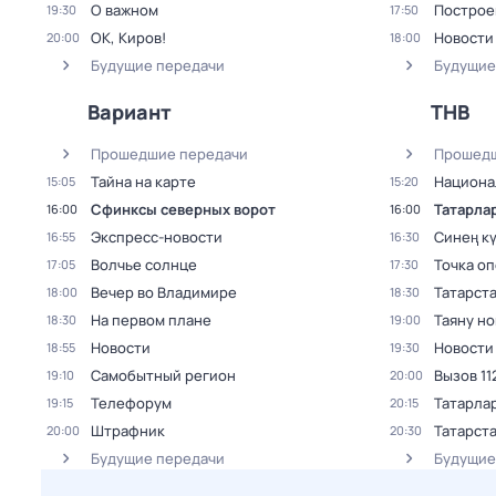
О важном
Построе
19:30
17:50
ОК, Киров!
Новости
20:00
18:00
Будущие передачи
Будущие
Вариант
ТНВ
Прошедшие передачи
Прошедш
Тайна на карте
Национа
15:05
15:20
Сфинксы северных ворот
Татарла
16:00
16:00
Экспресс-новости
Синең кү
16:55
16:30
Волчье солнце
Точка о
17:05
17:30
Вечер во Владимире
Татарст
18:00
18:30
На первом плане
Таяну н
18:30
19:00
Новости
Новости
18:55
19:30
Самобытный регион
Вызов 11
19:10
20:00
Телефорум
Татарла
19:15
20:15
Штрафник
Татарст
20:00
20:30
Будущие передачи
Будущие