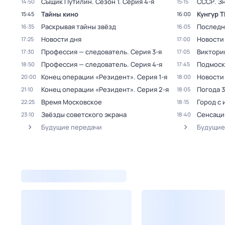
Сыщик Путилин
. Сезон 1
. Серия 4-я
СССР. Зн
14:50
15:15
Тайны кино
Кунгур 
15:45
16:00
Раскрывая тайны звёзд
Последн
16:35
16:05
Новости дня
Новости
17:25
17:00
Профессия — следователь
. Серия 3-я
Виктори
17:30
17:05
Профессия — следователь
. Серия 4-я
Подмоск
18:50
17:45
Конец операции «Резидент»
. Серия 1-я
Новости
20:00
18:00
Конец операции «Резидент»
. Серия 2-я
Погода 
21:10
18:05
Время Московское
Город с
22:25
18:15
Звёзды советского экрана
Сенсаци
23:10
18:40
Будущие передачи
Будущие