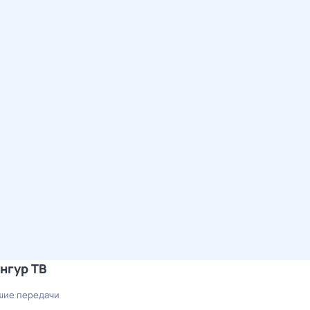
нгур ТВ
ие передачи