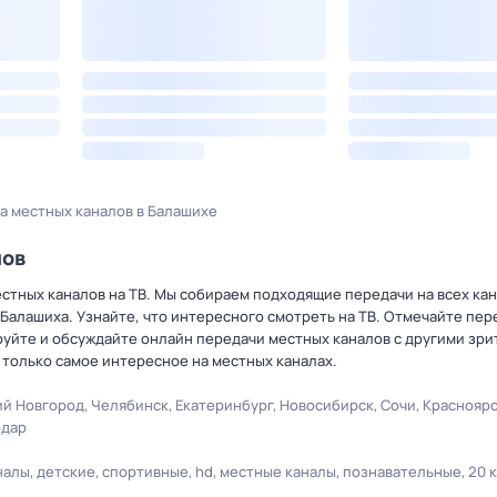
а местных каналов в Балашихе
лов
тных каналов на ТВ. Мы собираем подходящие передачи на всех кан
 Балашиха. Узнайте, что интересного смотреть на ТВ. Отмечайте пер
уйте и обсуждайте онлайн передачи местных каналов с другими зри
 только самое интересное на местных каналах.
й Новгород
Челябинск
Екатеринбург
Новосибирск
Сочи
Краснояр
одар
налы
детские
спортивные
hd
местные каналы
познавательные
20 