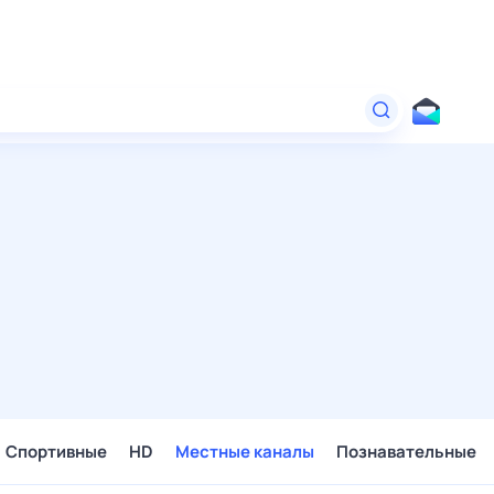
Спортивные
HD
Местные каналы
Познавательные