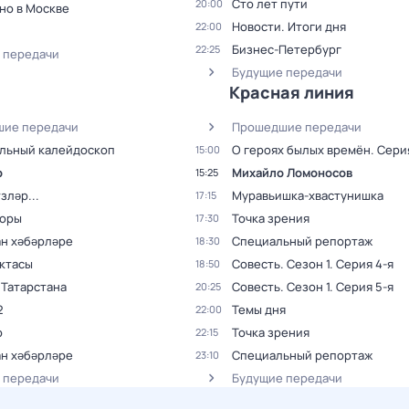
Сто лет пути
20:00
но в Москве
Новости. Итоги дня
22:00
Бизнес-Петербург
22:25
 передачи
Будущие передачи
Красная линия
ие передачи
Прошедшие передачи
льный калейдоскоп
О героях былых времён
. Сери
15:00
р
Михайло Ломоносов
15:25
зләр...
Муравьишка-хвастунишка
17:15
поры
Точка зрения
17:30
ан хәбәрләре
Специальный репортаж
18:30
октасы
Совесть
. Сезон 1
. Серия 4-я
18:50
 Татарстана
Совесть
. Сезон 1
. Серия 5-я
20:25
2
Темы дня
22:00
р
Точка зрения
22:15
ан хәбәрләре
Специальный репортаж
23:10
 передачи
Будущие передачи