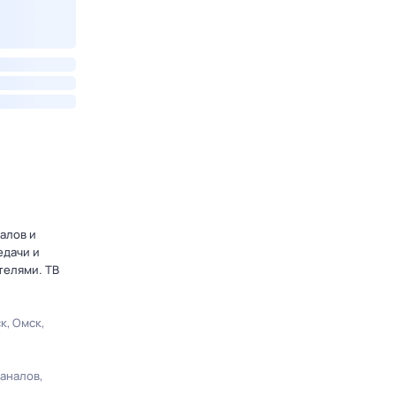
алов и
едачи и
телями. ТВ
ск
Омск
каналов