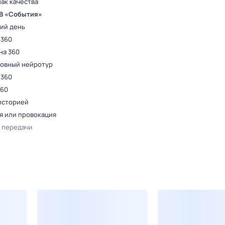
ак качества
ТВ «События»
ий день
 360
на 360
овный нейротур
 360
360
 историей
я или провокация
 передачи