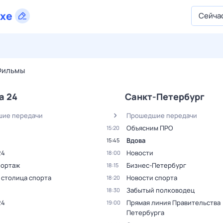
хе
Сейча
27 июл,
пн
28 июл,
вт
29 июл,
ср
30 июл,
чт
31 июл,
Фильмы
а 24
Санкт-Петербург
ие передачи
Прошедшие передачи
Объясним ПРО
15:20
Вдова
15:45
24
Новости
18:00
ортаж
Бизнес-Петербург
18:15
 столица спорта
Новости спорта
18:20
Забытый полководец
18:30
24
Прямая линия Правительства
19:00
Петербурга