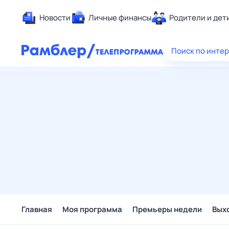
Новости
Личные финансы
Родители и дет
Здоровье
Поиск по инте
Развлечен
Дом и уют
Спорт
Карьера
Авто
Технологи
Жизненные
Сберегаем
Гороскопы
Главная
Моя программа
Премьеры недели
Вых