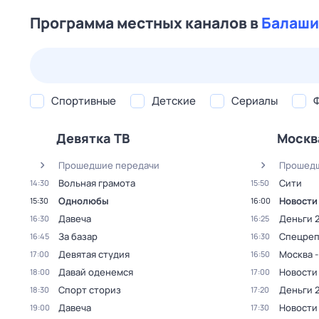
Программа местных каналов в
Балаши
23 июл,
чт
24 июл,
пт
25 июл,
сб
26 июл,
вс
Спортивные
Детские
Сериалы
Девятка ТВ
Москв
Прошедшие передачи
Прошедш
Вольная грамота
Сити
14:30
15:50
Однолюбы
Новости
15:30
16:00
Давеча
Деньги 
16:30
16:25
За базар
Спецреп
16:45
16:30
Девятая студия
Москва -
17:00
16:50
Давай оденемся
Новости
18:00
17:00
Спорт сториз
Деньги 
18:30
17:20
Давеча
Новости
19:00
17:30