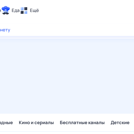
и
Еда
Ещё
Почта
рнету
ия и отдых
Поиск
Погода
ТВ-программа
и и тренды
 ситуации
 вместе
Помощь
одные
Кино и сериалы
Бесплатные каналы
Детские