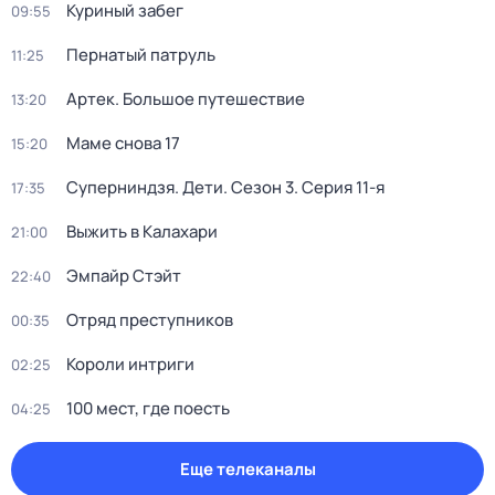
Куриный забег
09:55
Пернатый патруль
11:25
Артек. Большое путешествие
13:20
Маме снова 17
15:20
Суперниндзя. Дети
. Сезон 3
. Серия 11-я
17:35
Выжить в Калахари
21:00
Эмпайр Стэйт
22:40
Отряд преступников
00:35
Короли интриги
02:25
100 мест, где поесть
04:25
Еще телеканалы