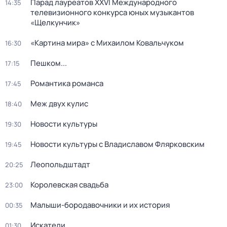
Парад лауреатов XXVI Международного
14:35
телевизионного конкурса юных музыкантов
«Щелкунчик»
«Картина мира» с Михаилом Ковальчуком
16:30
Пешком...
17:15
Романтика романса
17:45
Меж двух кулис
18:40
Новости культуры
19:30
Новости культуры с Владиславом Флярковским
19:45
Леопольдштадт
20:25
Королевская свадьба
23:00
Малыши-бородавочники и их история
00:35
Искатели
01:30