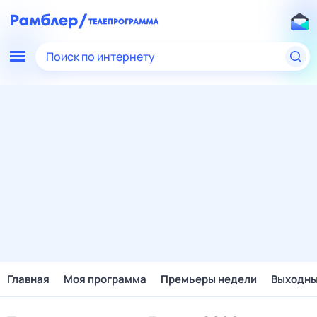
Поиск по интернету
Главная
Моя программа
Премьеры недели
Выходн