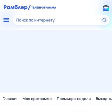
Поиск по интернету
Главная
Моя программа
Премьеры недели
Выходн