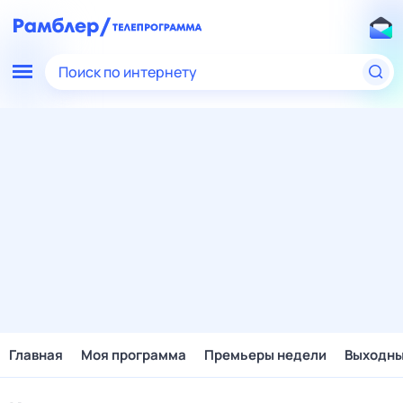
Поиск по интернету
Главная
Моя программа
Премьеры недели
Выходн