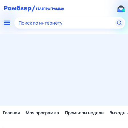
Поиск по интернету
Главная
Моя программа
Премьеры недели
Выходн