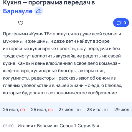
Кухня — программа передач в
Барнауле
0
Программы «Кухня ТВ» придутся по душе всей семье: и
мужчины, и женщины, и даже дети найдут в эфире
интересные кулинарные проекты, шоу, передачи и без
труда смогут воплотить вкуснейшие рецепты на своей
кухне. Каждый день влюбленная в свое дело команда –
шеф-повара, кулинарные блогеры, авторы книг,
колумнисты, редакторы – рассказывают об одном из
главных удовольствий в нашей жизни – о еде, о блюдах,
которые будоражат гастрономическое воображение
25 июл,
сб
26 июл,
вс
27 июл,
пн
28 июл,
вт
29 июл,
Италия с Боначини
. Сезон 1
. Серия 5-я
05:00