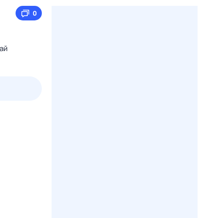
0
лай
3 авг,
пн
4 авг,
вт
5 авг,
ср
6 авг,
чт
Вчера
Сегодня