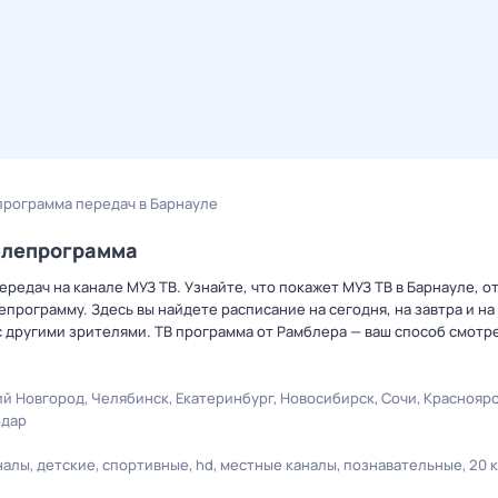
программа передач в Барнауле
елепрограмма
редач на канале МУЗ ТВ. Узнайте, что покажет МУЗ ТВ в Барнауле, о
рограмму. Здесь вы найдете расписание на сегодня, на завтра и на
 другими зрителями. ТВ программа от Рамблера — ваш способ смотр
й Новгород
Челябинск
Екатеринбург
Новосибирск
Сочи
Краснояр
одар
налы
детские
спортивные
hd
местные каналы
познавательные
20 