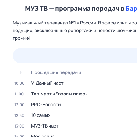
МУЗ ТВ — программа передач в
Бар
Музыкальный телеканал №1 в России. В эфире клипы р
ведущие, эксклюзивные репортажи и новости шоу-бизне
громче!
25 июл,
сб
26 июл,
вс
27 июл,
пн
28 июл,
вт
Прошедшие передачи
У-Дачный чарт
10:00
Топ-чарт «Европы плюс»
11:00
PRO-Новости
12:00
10 самых
12:30
МУЗ-ТВ чарт
13:00
Моя волна
14:00