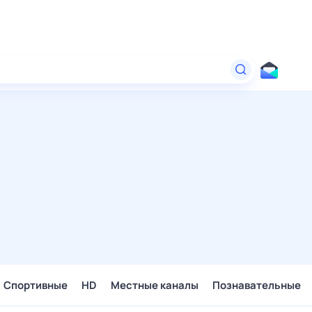
Спортивные
HD
Местные каналы
Познавательные