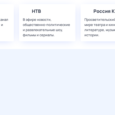
НТВ
Россия К
канал
В эфире новости,
Просветительский
 и
общественно-политические
мире театра и кин
и развлекательные шоу,
литературе, музы
фильмы и сериалы.
истории.