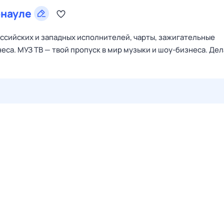
науле
оссийских и западных исполнителей, чарты, зажигательные
са. МУЗ ТВ — твой пропуск в мир музыки и шоу-бизнеса. Де
29 июл,
ср
30 июл,
чт
31 июл,
пт
1 авг,
сб
2 авг,
вс