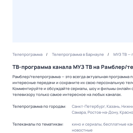
Телепрограмма
Телепрограмма в Барнауле
МУЗ ТВ — 
ТВ-программа канала МУЗ ТВ на Рамблер/т
Рамблер/телепрограмма — это всегда актуальная программа пе
интересные передачи и сохраните их свою персональную телеп
Комментируйте и обсуждайте сериалы, шоу и фильмы онлайн с
телевизору только самое интересное на любых каналах.
Телепрограмма по городам:
Санкт-Петербург
Казань
Нижни
Самара
Ростов-на-Дону
Красн
Телеканалы по тематикам:
кино и сериалы
бесплатные ка
новостные