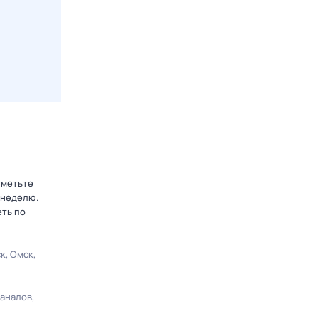
тметьте
 неделю.
еть по
ск
Омск
каналов