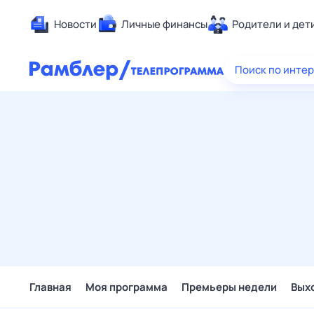
Новости
Личные финансы
Родители и дет
Здоровье
Поиск по инте
Развлечен
Дом и уют
Спорт
Карьера
Авто
Технологи
Жизненные
Сберегаем
Гороскопы
Главная
Моя программа
Премьеры недели
Вых