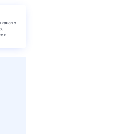
 канал о
о,
ке и