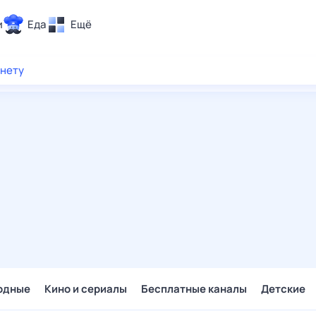
и
Еда
Ещё
Почта
рнету
ия и отдых
Поиск
Погода
ТВ-программа
и и тренды
 ситуации
 вместе
Помощь
одные
Кино и сериалы
Бесплатные каналы
Детские