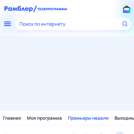
Поиск по интернету
Главная
Моя программа
Премьеры недели
Выходн