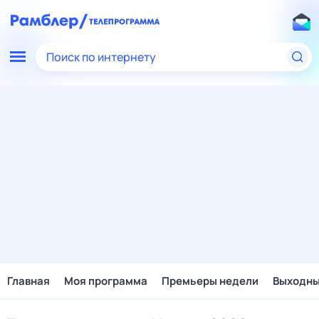
Поиск по интернету
Главная
Моя программа
Премьеры недели
Выходн