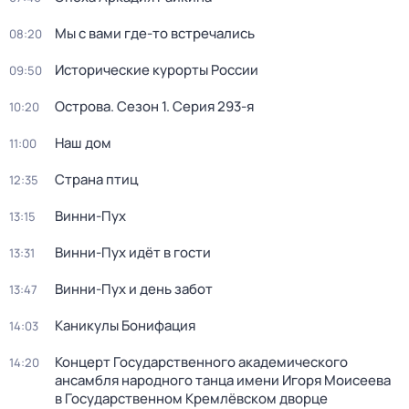
Мы с вами где-то встречались
08:20
Исторические курорты России
09:50
Острова
. Сезон 1
. Серия 293-я
10:20
Наш дом
11:00
Страна птиц
12:35
Винни-Пух
13:15
Винни-Пух идёт в гости
13:31
Винни-Пух и день забот
13:47
Каникулы Бонифация
14:03
Концерт Государственного академического
14:20
ансамбля народного танца имени Игоря Моисеева
в Государственном Кремлёвском дворце