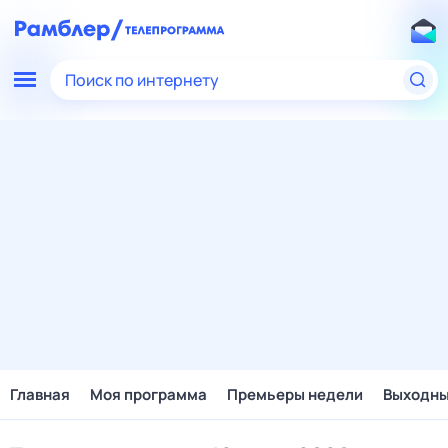
Поиск по интернету
Главная
Моя программа
Премьеры недели
Выходн