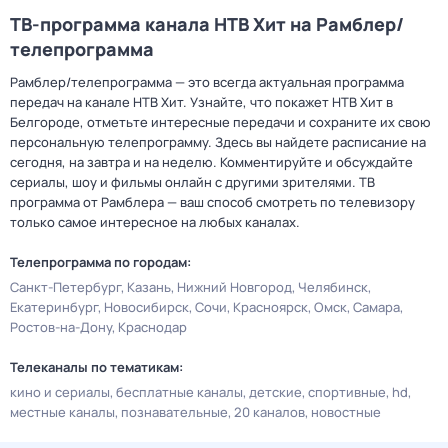
ТВ-программа канала НТВ Хит на Рамблер/
телепрограмма
Рамблер/телепрограмма — это всегда актуальная программа
передач на канале НТВ Хит. Узнайте, что покажет НТВ Хит в
Белгороде, отметьте интересные передачи и сохраните их свою
персональную телепрограмму. Здесь вы найдете расписание на
сегодня, на завтра и на неделю. Комментируйте и обсуждайте
сериалы, шоу и фильмы онлайн с другими зрителями. ТВ
программа от Рамблера — ваш способ смотреть по телевизору
только самое интересное на любых каналах.
Телепрограмма по городам:
Санкт-Петербург
Казань
Нижний Новгород
Челябинск
Екатеринбург
Новосибирск
Сочи
Красноярск
Омск
Самара
Ростов-на-Дону
Краснодар
Телеканалы по тематикам:
кино и сериалы
бесплатные каналы
детские
спортивные
hd
местные каналы
познавательные
20 каналов
новостные