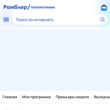
Поиск по интернету
Главная
Моя программа
Премьеры недели
Выходн