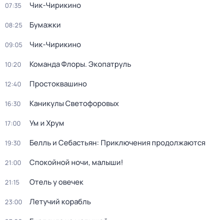
Чик-Чирикино
07:35
Бумажки
08:25
Чик-Чирикино
09:05
Команда Флоры. Экопатруль
10:20
Простоквашино
12:40
Каникулы Светофоровых
16:30
Ум и Хрум
17:00
Белль и Себастьян: Приключения продолжаются
19:30
Спокойной ночи, малыши!
21:00
Отель у овечек
21:15
Летучий корабль
23:00