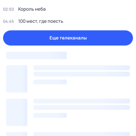
Король неба
02:50
100 мест, гдe поеcть
04:45
Еще телеканалы