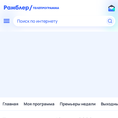
Поиск по интернету
Главная
Моя программа
Премьеры недели
Выходн