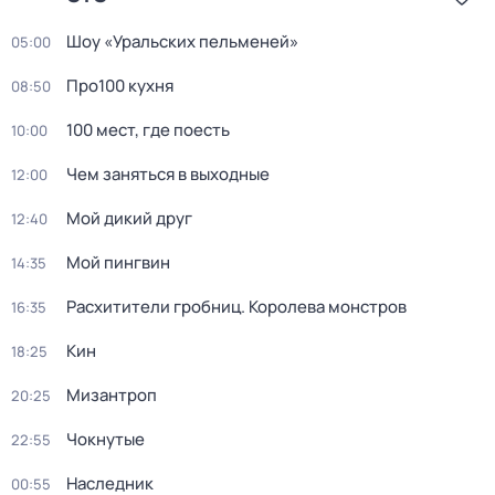
Шоу «Уральских пельменей»
05:00
Про100 кухня
08:50
100 мест, гдe поеcть
10:00
Чем заняться в выходные
12:00
Мой дикий друг
12:40
Мой пингвин
14:35
Расхитители гробниц. Королева монстров
16:35
Кин
18:25
Мизантроп
20:25
Чокнутые
22:55
Наследник
00:55