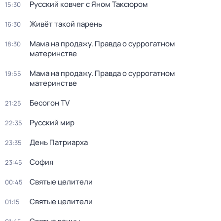
Русский ковчег с Яном Таксюром
15:30
Живёт такой парень
16:30
Мама на продажу. Правда о сyрpогатном
18:30
материнстве
Мама на продажу. Правда о сyрpогатном
19:55
материнстве
Бесогон TV
21:25
Русский мир
22:35
Дeнь Патриаpха
23:35
София
23:45
Святые целители
00:45
Святые целители
01:15