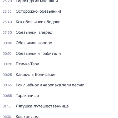
Гирлянда из малышей
23:20
Осторожно, обезьянки!
23:35
Как обезьянки обедали
23:40
Обезьянки, вперёд!
23:50
Обезьянки в опере
00:00
Обезьянки и грабители
00:10
Птичка Тари
00:20
Каникулы Бонифация
00:25
Как львёнок и черепаха пели песню
00:45
Тараканище
00:55
Лягушка-путешественница
01:10
Кошкин дом
01:30