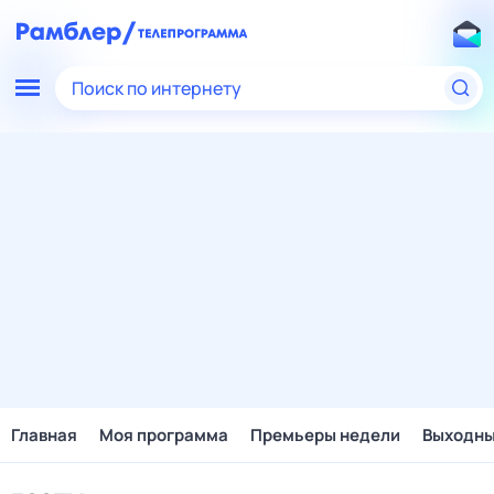
Поиск по интернету
Главная
Моя программа
Премьеры недели
Выходн