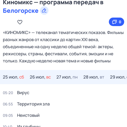
Киномикс — программа передач в
Белогорске
0
«КИНОМИКС» — телеканал тематических показов. Фильмы
разных жанров от классики до картин XXI века,
объединенные на одну неделю общей темой: актеры,
режиссеры, страны, фестивали, события, эмоции и не
только. Каждую неделю новая тема и новые фильмы
25 июл,
сб
26 июл,
вс
27 июл,
пн
28 июл,
вт
29 июл,
Вирус
05:20
Территория зла
06:55
Неистовый
09:05
Из глубины
10:40