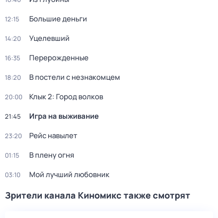
Большие деньги
12:15
Уцелевший
14:20
Перерожденные
16:35
В постели с незнакомцем
18:20
Клык 2: Город волков
20:00
Игра на выживание
21:45
Рейс навылет
23:20
В плену огня
01:15
Мой лучший любовник
03:10
Зрители канала Киномикс также смотрят