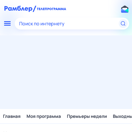
Поиск по интернету
Главная
Моя программа
Премьеры недели
Выходн