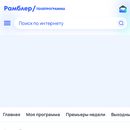
Поиск по интернету
Главная
Моя программа
Премьеры недели
Выходн