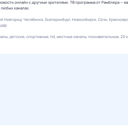
овости онлайн с другими зрителями. ТВ программа от Рамблера — в
 любых каналах.
й Новгород
Челябинск
Екатеринбург
Новосибирск
Сочи
Краснояр
одар
налы
детские
спортивные
hd
местные каналы
познавательные
20 