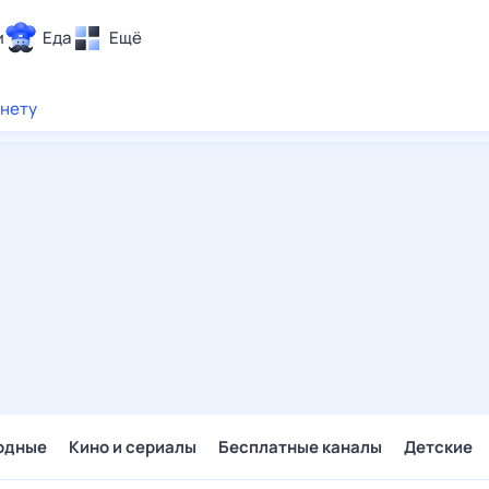
и
Еда
Ещё
Почта
рнету
ия и отдых
Поиск
Погода
ТВ-программа
и и тренды
 ситуации
 вместе
Помощь
одные
Кино и сериалы
Бесплатные каналы
Детские