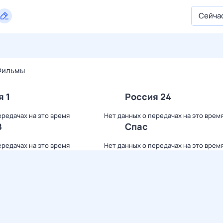
Сейча
27 июл,
пн
28 июл,
вт
29 июл,
ср
30 июл,
чт
31 июл,
Фильмы
я 1
Россия 24
ередачах на это время
Нет данных о передачах на это врем
В
Спас
ередачах на это время
Нет данных о передачах на это врем