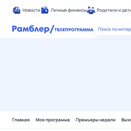
Новости
Личные финансы
Родители и дет
Здоровье
Поиск по инте
Развлечен
Дом и уют
Спорт
Карьера
Авто
Технологи
Жизненные
Сберегаем
Гороскопы
Главная
Моя программа
Премьеры недели
Вых