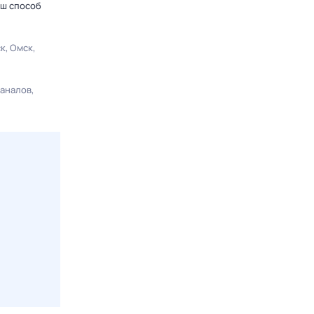
аш способ
ск
Омск
каналов