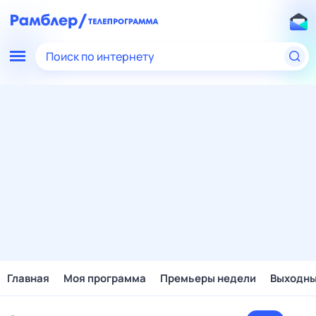
Поиск по интернету
Главная
Моя программа
Премьеры недели
Выходн