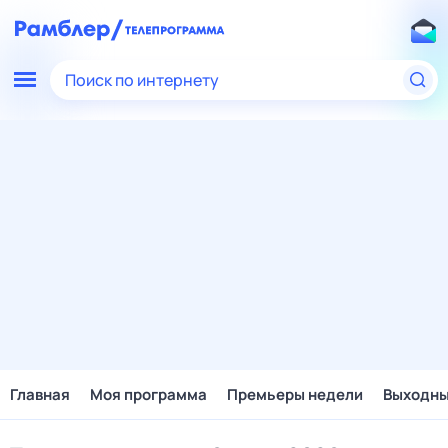
Поиск по интернету
Главная
Моя программа
Премьеры недели
Выходн