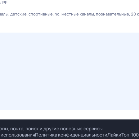
одар
налы
детские
спортивные
hd
местные каналы
познавательные
20 
опы, почта, поиск и другие полезные сервисы
 использования
Политика конфиденциальности
Лайки
Топ-100