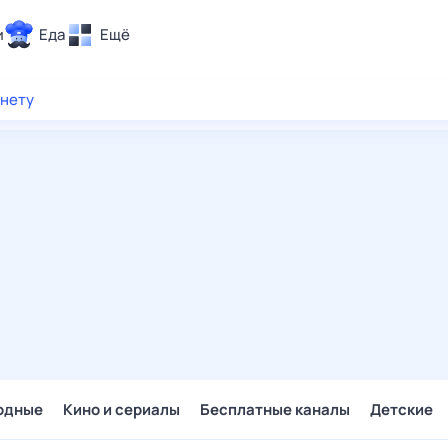
и
Еда
Ещё
Почта
рнету
ия и отдых
Поиск
Погода
ТВ-программа
и и тренды
 ситуации
 вместе
Помощь
одные
Кино и сериалы
Бесплатные каналы
Детские