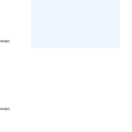
инал.
инал.