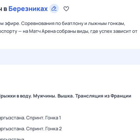
ч в
Березниках
м эфире. Соревнования по биатлону и лыжным гонкам,
спорту — на Матч Арена собраны виды, где успех зависит от
27 июл,
пн
28 июл,
вт
29 июл,
ср
30 июл,
чт
31 июл,
рыжки в воду. Мужчины. Вышка. Трансляция из Франции
ргызстана. Спринт. Гонка 1
ргызстана. Спринт. Гонка 2
ыргызстана