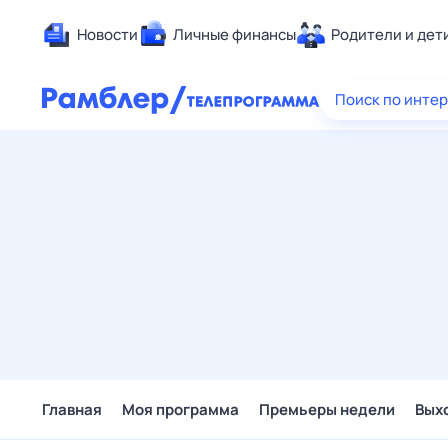
Новости
Личные финансы
Родители и дет
Здоровье
Поиск по инте
Развлечен
Дом и уют
Спорт
Карьера
Авто
Технологи
Жизненные
Сберегаем
Гороскопы
Главная
Моя программа
Премьеры недели
Вых