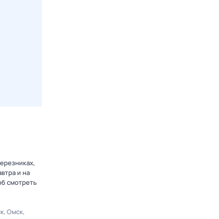
Березниках,
втра и на
об смотреть
ск
Омск