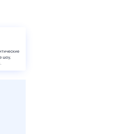
итические
е шоу,
.