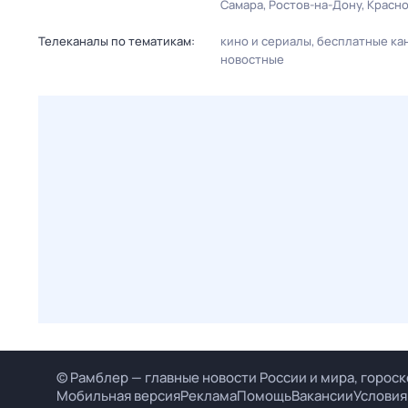
Самара
Ростов-на-Дону
Красн
Телеканалы по тематикам:
кино и сериалы
бесплатные ка
новостные
© Рамблер — главные новости России и мира, гороск
Мобильная версия
Реклама
Помощь
Вакансии
Условия