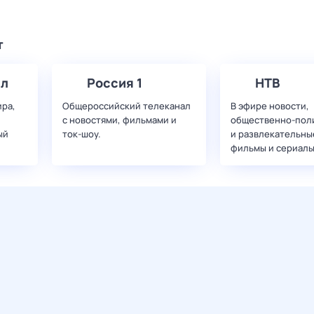
т
ал
Россия 1
НТВ
ира,
Общероссийский телеканал
В эфире новости,
с новостями, фильмами и
общественно-пол
ый
ток-шоу.
и развлекательны
фильмы и сериалы