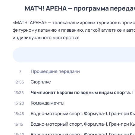
МАТЧ! АРЕНА — программа переда
«МАТЧ! АРЕНА» — телеканал мировых турниров в прямо
фигурному катанию и плаванию, легкой атлетике и авто
индивидуального мастерства!
23 июл,
чт
24 июл,
пт
25 июл,
сб
26 июл,
вс
Прошедшие передачи
Сюрпляс
12:55
Чемпионат Европы по водным видам спорта. П
13:25
Команда мечты
15:20
Водно-моторный спорт. Формула-1. Гран-при Кы
15:45
Водно-моторный спорт. Формула-1. Гран-при Кы
16:15
Водно-моторный спорт. Формула-1. Гран-при К
16:40