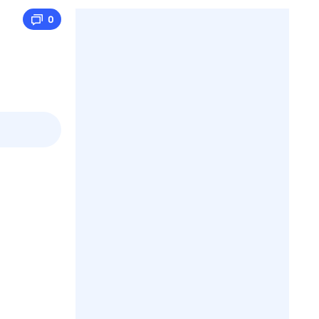
0
пт
1 авг,
сб
2 авг,
вс
3 авг,
пн
4 авг,
вт
Вчера
Сегод