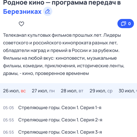
Родное кино — программа передач в
Березниках
0
Телеканал культовых фильмов прошлых лет. Лидеры
советского и российского кинопроката разных лет,
обладатели наград и премий в России и за рубежом.
Фильмы на любой вкус: киноповести, музыкальные
фильмы, комедии, приключения, исторические ленты,
драмы, - кино, проверенное временем
26 июл,
вс
27 июл,
пн
28 июл,
вт
29 июл,
ср
30 июл,
Стреляющие горы
. Сезон 1
. Серия 1-я
05:05
Стреляющие горы
. Сезон 1
. Серия 2-я
05:55
Стреляющие горы
. Сезон 1
. Серия 3-я
06:55