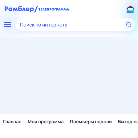
Поиск по интернету
Главная
Моя программа
Премьеры недели
Выходн