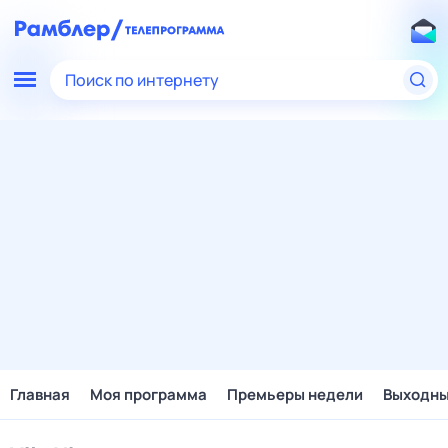
Поиск по интернету
Главная
Моя программа
Премьеры недели
Выходн