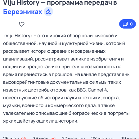
Viju History — программа передач в
Березниках
0
«Viju History» – это широкий обзор политической и
общественной, научной и культурной жизни, который
раскрывает историю древних и современных
цивилизаций, рассматривает великие изобретения и
подвиги и предоставляет зрителям возможность на
время перенестись в прошлое. На канале представлены
высокорейтинговые документальные фильмы таких
известных дистрибьюторов, как BBC, Cannel 4,
повествующие об истории науки и техники, спорта,
музыки, военного и коммерческого дела, а также
увлекательно описывающие биографические портреты
ярких действующих лиц истории.
25 июл,
сб
26 июл,
вс
27 июл,
пн
28 июл,
вт
29 июл,